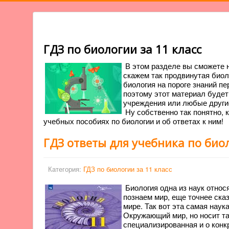
ГДЗ по биологии за 11 класс
В этом разделе вы сможете н
скажем так продвинутая биоло
биология на пороге знаний п
поэтому этот материал будет
учреждения или любые други
Ну собственно так понятно, к
учебных пособиях по биологии и об ответах к ним!
ГДЗ ответы для учебника по био
Категория:
ГДЗ по биологии за 11 класс
Биология одна из наук относ
познаем мир, еще точнее ска
мире. Так вот эта самая наук
Окружающий мир, но носит та
специализированная и о конк