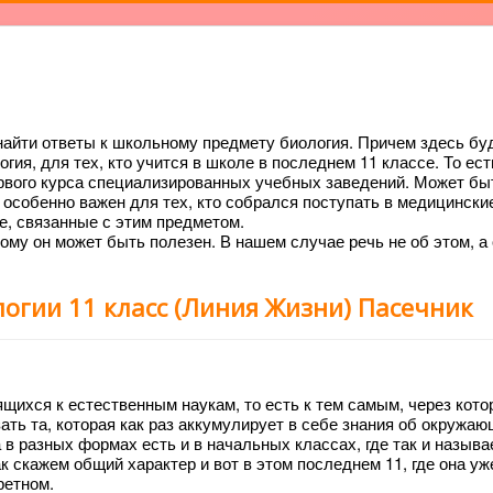
айти ответы к школьному предмету биология. Причем здесь бу
гия, для тех, кто учится в школе в последнем 11 классе. То ест
ервого курса специализированных учебных заведений. Может бы
 особенно важен для тех, кто собрался поступать в медицински
е, связанные с этим предметом.
ому он может быть полезен. В нашем случае речь не об этом, а
логии 11 класс (Линия Жизни) Пасечник
ящихся к естественным наукам, то есть к тем самым, через кот
зать та, которая как раз аккумулирует в себе знания об окружа
а в разных формах есть и в начальных классах, где так и называ
к скажем общий характер и вот в этом последнем 11, где она уж
ретном.