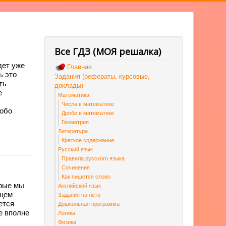
Все ГДЗ (МОЯ решалка)
дет уже
Главная
ь это
Задания (рефераты, курсовые,
ть
доклады)
е
Математика
Числа в математике
 обо
Дроби в математике
Геометрия
Литература
Краткое содержание
Русский язык
Правила русского языка
Сочинения
Как пишется слово
орые мы
Английский язык
ющем
Задания на лето
ется
Дошкольная программа
е вполне
Логика
Физика