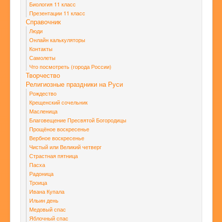
Биология 11 класс
Презентации 11 класс
Справочник
Люди
Онлайн калькуляторы
Контакты
Самолеты
Что посмотреть (города России)
Творчество
Религиозные праздники на Руси
Рождество
Крещенский сочельник
Масленица
Благовещение Пресвятой Богородицы
Прощёное воскресенье
Вербное воскресенье
Чистый или Великий четверг
Страстная пятница
Пасха
Радоница
Троица
Ивана Купала
Ильин день
Медовый спас
Яблочный спас