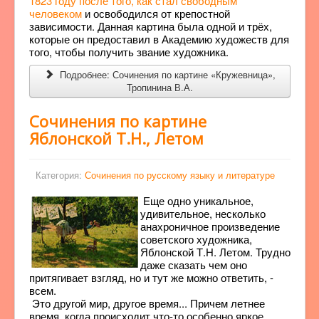
1823 году после того, как стал свободным
человеком
и освободился от крепостной
зависимости. Данная картина была одной и трёх,
которые он предоставил в Академию художеств для
того, чтобы получить звание художника.
Подробнее: Сочинения по картине «Кружевница»,
Тропинина В.А.
Сочинения по картине
Яблонской Т.Н., Летом
Категория:
Сочинения по русскому языку и литературе
Еще одно уникальное,
удивительное, несколько
анахроничное произведение
советского художника,
Яблонской Т.Н. Летом. Трудно
даже сказать чем оно
притягивает взгляд, но и тут же можно ответить, -
всем.
Это другой мир, другое время... Причем летнее
время, когда происходит что-то особенно яркое,