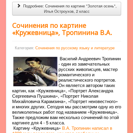
Подробнее: Сочинения по картине "Золотая осень",
Илья Остроухов, 2 класс
Сочинения по картине
«Кружевница», Тропинина В.А.
Категория:
Сочинения по русскому языку и литературе
Василий Андреевич Тропинин
- один из замечательных
русских живописцев, мастер
романтического и
реалистического портретов.
Он является автором таких
картин, как «Кружевница», «Портрет Александра
Сергеевича Пушкина», «Портрет Николая
Михайловича Карамзина», «Портрет неизвестного»
и многих других. Сегодня мы рассмотрим одну из его
великолепных работ под названием «Кружевница».
Также предложим вам несколько сочинений по этой
картинге для 4 - 5 класса.
Картину «Кружевница»
В.А. Тропинин написал в