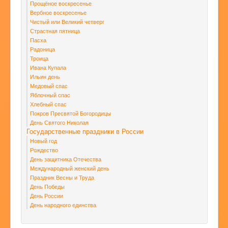
Прощёное воскресенье
Вербное воскресенье
Чистый или Великий четверг
Страстная пятница
Пасха
Радоница
Троица
Ивана Купала
Ильин день
Медовый спас
Яблочный спас
Хлебный спас
Покров Пресвятой Богородицы
День Святого Николая
Государственные праздники в России
Новый год
Рождество
День защитника Отечества
Международный женский день
Праздник Весны и Труда
День Победы
День России
День народного единства