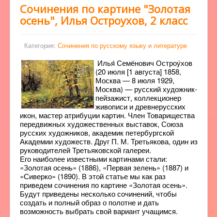
Сочинения по картине "Золотая
осень", Илья Остроухов, 2 класс
Категория:
Сочинения по русскому языку и литературе
Илья́ Семёнович Остроу́хов
(20 июля [1 августа] 1858,
Москва — 8 июля 1929,
Москва) — русский художник-
пейзажист, коллекционер
живописи и древнерусских
икон, мастер атрибуции картин. Член Товарищества
передвижных художественных выставок, Союза
русских художников, академик петербургской
Академии художеств. Друг П. М. Третьякова, один из
руководителей Третьяковской галереи.
Его наиболее известными картинами стали:
«Золотая осень» (1886), «Первая зелень» (1887) и
«Сиверко» (1890). В этой статье мы как раз
приведем сочинения по картине «Золотая осень».
Будут приведены несколько сочинений, чтобы
создать и полный образ о полотне и дать
возможность выбрать свой вариант учащимся.