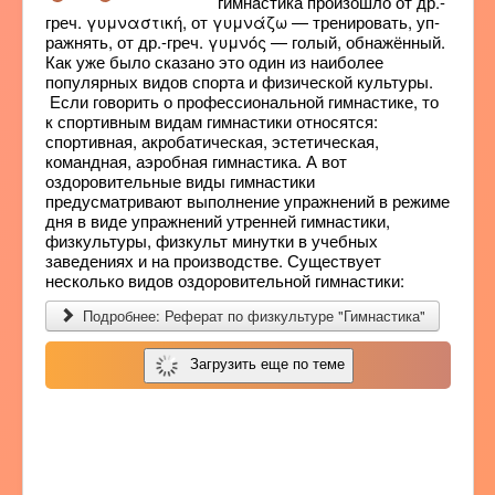
гимнáстика произошло от др.-
греч. γυμναστική, от γυμνάζω — тре­ни­ро­вать, уп­
раж­нять, от др.-греч. γυμνός — голый, обнажённый.
Как уже было сказано это один из наиболее
популярных видов спорта и физической культуры.
Если говорить о профессиональной гимнастике, то
к спортивным видам гимнастики относятся:
спортивная, акробатическая, эстетическая,
командная, аэробная гимнастика. А вот
оздоровительные виды гимнастики
предусматривают выполнение упражнений в режиме
дня в виде упражнений утренней гимнастики,
физкультуры, физкульт минутки в учебных
заведениях и на производстве. Существует
несколько видов оздоровительной гимнастики:
Подробнее: Реферат по физкультуре "Гимнастика"
Загрузить еще по теме