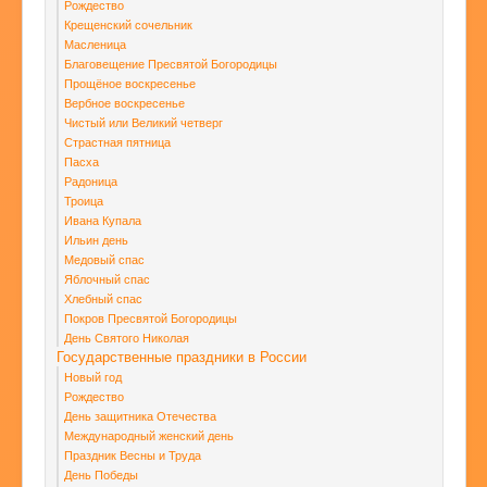
Рождество
Крещенский сочельник
Масленица
Благовещение Пресвятой Богородицы
Прощёное воскресенье
Вербное воскресенье
Чистый или Великий четверг
Страстная пятница
Пасха
Радоница
Троица
Ивана Купала
Ильин день
Медовый спас
Яблочный спас
Хлебный спас
Покров Пресвятой Богородицы
День Святого Николая
Государственные праздники в России
Новый год
Рождество
День защитника Отечества
Международный женский день
Праздник Весны и Труда
День Победы