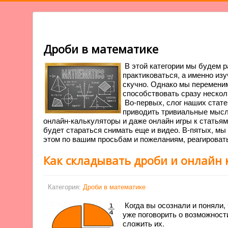
Дроби в математике
В этой категории мы будем р
практиковаться, а именно из
скучно. Однако мы переменим
способствовать сразу нескол
Во-первых, слог наших стате
приводить тривиальные мысли 
онлайн-калькуляторы и даже онлайн игры к статьям
будет стараться снимать еще и видео. В-пятых, м
этом по вашим просьбам и пожеланиям, реагировать 
Как складывать дроби и онлайн 
Категория:
Дроби в математике
Когда вы осознали и поняли, 
уже поговорить о возможност
сложить их.