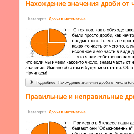
Нахождение значения дроби от ч
Категория:
Дроби в математике
С тех пор, как в обиходе шко
были просто дроби, как нечто
предметного. То есть не прос
какая-то часть от чего-то, а
исходное и его часть в виде 
...что я вам собственно вам 
что если мы имеем какое-то число, знаем часть от 
значение. Именно об этом и будет моя статья. Об э
Начинаем!
Подробнее: Нахождение значения дроби от числа (онл
Правильные и неправильные дроб
Категория:
Дроби в математике
Примерно в 5 классе наши де
бывают они "Обыкновенные" и
обыкновенных, и не будем уп