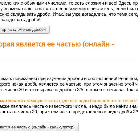
авило как с обычными числами, то есть сложили и все! Здесь п
у знаменателю, соответственно изменить числитель, если был
ожно складывать дроби. Итак, вы уже догадались, что тема сег
к складывать дроби!
тор на сложение дробей
рая является ее частью (онлайн -
ема к пониманию при изучении дробей и соотношений! Речь пой
торого некая дробь является ее частью, при этом значение этой 
ть число 20 и это выражено дробью 2/5 от какого-то числа. Так в
матривали смежную статью, где все надо было делать с точно
 также являлась частью известного числа, и надо было найти зна
асть от числа 20, при этом часть представлено в виде дроби 2/
ется ее частью (онлайн - калькулятор)