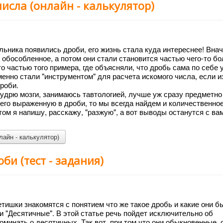
исла (онлайн - калькулятор)
льника появились дроби, его жизнь стала куда интереснее! Вна
 обособленное, а потом они стали становится частью чего-то б
то частью того примера, где объясняли, что дробь сама по себе 
 именно стали "инструментом" для расчета искомого числа, если 
дроби.
пудрю мозги, занимаюсь тавтологией, лучше уж сразу предметно 
него выраженную в дроби, то мы всегда найдем и количественно
том я напишу, расскажу, "разжую", а вот выводы останутся с ва
айн - калькулятор)
и (тест - задания)
тишки знакомятся с понятием что же такое дробь и какие они б
 "Десятичные". В этой статье речь пойдет исключительно об
оминать о десятичных. Так вот, при том что они обыкновенные, 