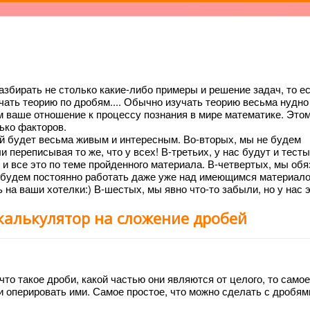
азбирать не столько какие-либо примеры и решение задач, то ес
учать теорию по дробям.... Обычно изучать теорию весьма нудно
 ваше отношение к процессу познания в мире математике. Это
ько факторов.
й будет весьма живым и интересным. Во-вторых, мы не будем
переписывая то же, что у всех! В-третьих, у нас будут и тесты
 и все это по теме пройденного материала. В-четвертых, мы об
ы будем постоянно работать даже уже над имеющимся материало
на ваши хотелки:) В-шестых, мы явно что-то забыли, но у нас э
калькулятор на сложение дробей
что такое дроби, какой частью они являются от целого, то само
и оперировать ими. Самое простое, что можно сделать с дробями