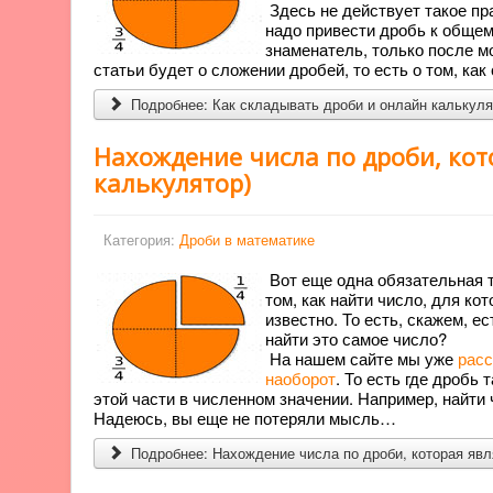
Здесь не действует такое пр
надо привести дробь к общем
знаменатель, только после м
статьи будет о сложении дробей, то есть о том, ка
Подробнее: Как складывать дроби и онлайн калькуля
Нахождение числа по дроби, кото
калькулятор)
Категория:
Дроби в математике
Вот еще одна обязательная т
том, как найти число, для ко
известно. То есть, скажем, ес
найти это самое число?
На нашем сайте мы уже
расс
наоборот
. То есть где дробь
этой части в численном значении. Например, найти ч
Надеюсь, вы еще не потеряли мысль…
Подробнее: Нахождение числа по дроби, которая явля