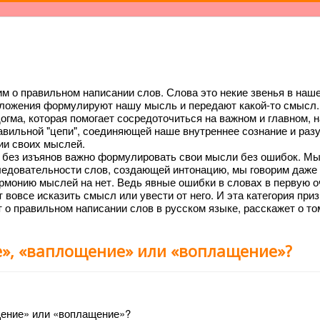
им о правильном написании слов. Слова это некие звенья в наш
дложения формулируют нашу мысль и передают какой-то смысл.
огма, которая помогает сосредоточиться на важном и главном, н
вильной "цепи", соединяющей наше внутреннее сознание и раз
ии своих мыслей.
а без изъянов важно формулировать свои мысли без ошибок. Мы
ледовательности слов, создающей интонацию, мы говорим даже
армонию мыслей на нет. Ведь явные ошибки в словах в первую 
т вовсе исказить смысл или увести от него. И эта категория при
 о правильном написании слов в русском языке, расскажет о том
е», «ваплощение» или «воплащение»?
щение» или «воплащение»?