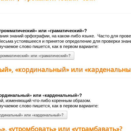
«громматический» или «граматический»?
ания знаний орфографии, на каком-либо языке. Часто для пров
Весьма устоявшееся и принятое определение для проверки знан
учаемое слово пишется, как в первом варианте:
громматический» или «граматический»?
ный», «кординальный» или «карденальны
«кординальный» или «карденальный»?
ый, изменяющий что-либо коренным образом.
учаемое слово пишется, как в первом варианте:
ординальный» или «карденальный»?
ь», «утромбовать» или «утрамбавать»?