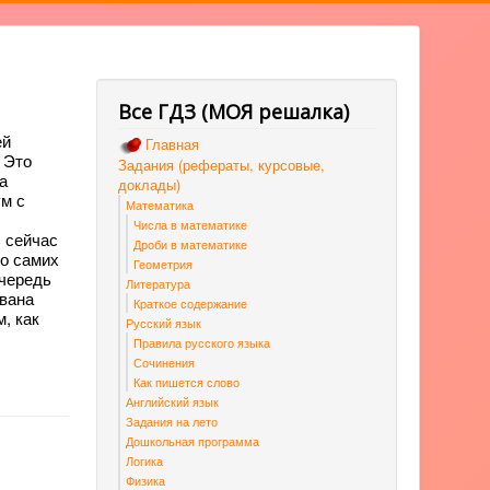
Все ГДЗ (МОЯ решалка)
ей
Главная
 Это
Задания (рефераты, курсовые,
а
доклады)
ум с
Математика
Числа в математике
 сейчас
Дроби в математике
 о самих
Геометрия
очередь
Литература
звана
Краткое содержание
, как
Русский язык
Правила русского языка
Сочинения
Как пишется слово
Английский язык
Задания на лето
Дошкольная программа
Логика
Физика