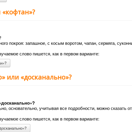
и «кофтан»?
?
ого покроя: запашное, с косым воротом, чапан, сермяга, суконн
учаемое слово пишется, как в первом варианте:
ан»?
о» или «досканально»?
 «досканально»?
ьно, основательно, учитывая все подробности, можно сказать о
учаемое слово пишется, как в первом варианте:
«досканально»?