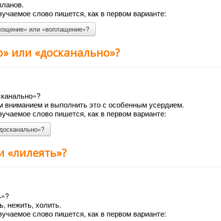
планов.
учаемое слово пишется, как в первом варианте:
площение» или «воплащение»?
о» или «досканально»?
сканально»?
м вниманием и выполнить это с особенным усердием.
учаемое слово пишется, как в первом варианте:
«досканально»?
и «лилеять»?
ь»?
ь, нежить, холить.
учаемое слово пишется, как в первом варианте: