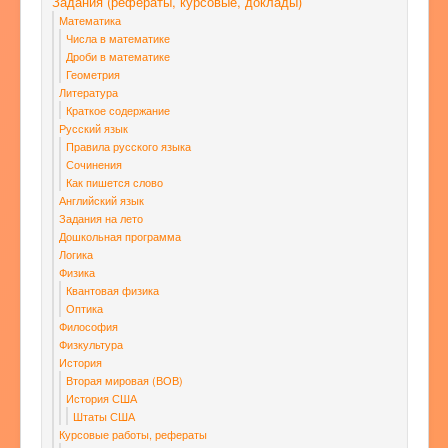
Задания (рефераты, курсовые, доклады)
Математика
Числа в математике
Дроби в математике
Геометрия
Литература
Краткое содержание
Русский язык
Правила русского языка
Сочинения
Как пишется слово
Английский язык
Задания на лето
Дошкольная программа
Логика
Физика
Квантовая физика
Оптика
Философия
Физкультура
История
Вторая мировая (ВОВ)
История США
Штаты США
Курсовые работы, рефераты