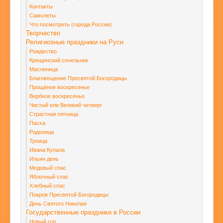
Контакты
Самолеты
Что посмотреть (города России)
Творчество
Религиозные праздники на Руси
Рождество
Крещенский сочельник
Масленица
Благовещение Пресвятой Богородицы
Прощёное воскресенье
Вербное воскресенье
Чистый или Великий четверг
Страстная пятница
Пасха
Радоница
Троица
Ивана Купала
Ильин день
Медовый спас
Яблочный спас
Хлебный спас
Покров Пресвятой Богородицы
День Святого Николая
Государственные праздники в России
Новый год