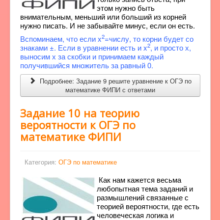
этом нужно быть
внимательным, меньший или больший из корней
нужно писать. И не забывайте минус, если он есть.
2
Вспоминаем, что если x
=числу, то корни будет со
2
знаками ±. Если в уравнении есть и x
, и просто х,
выносим х за скобки и принимаем каждый
получившийся множитель за равный 0.
Подробнее: Задание 9 решите уравнение к ОГЭ по
математике ФИПИ с ответами
Задание 10 на теорию
вероятности к ОГЭ по
математике ФИПИ
Категория:
ОГЭ по математике
Как нам кажется весьма
любопытная тема заданий и
размышлений связанные с
теорией вероятности, где есть
человеческая логика и