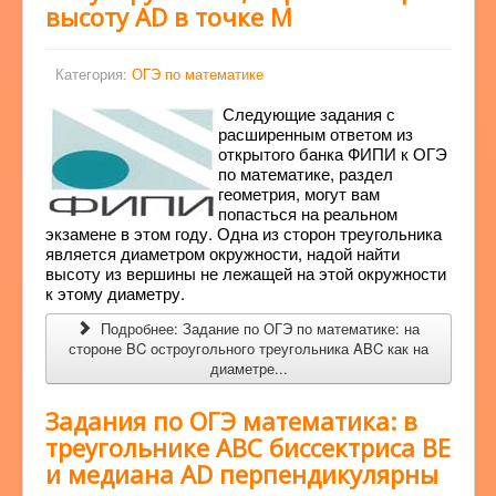
высоту AD в точке M
Категория:
ОГЭ по математике
Следующие задания с
расширенным ответом из
открытого банка ФИПИ к ОГЭ
по математике, раздел
геометрия, могут вам
попасться на реальном
экзамене в этом году. Одна из сторон треугольника
является диаметром окружности, надой найти
высоту из вершины не лежащей на этой окружности
к этому диаметру.
Подробнее: Задание по ОГЭ по математике: на
стороне BC остроугольного треугольника ABC как на
диаметре...
Задания по ОГЭ математика: в
треугольнике ABC биссектриса BE
и медиана AD перпендикулярны