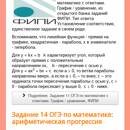
математике с ответами.
График / уравнение, из
открытого банка заданий
ФИПИ. Тип ответа
Установление соответствия,
единственное задание в своем роде.
Вспоминаем, что линейная функция - прямая на
графике, квадратичная - парабола, х в знаменателе
- гипербола.
Для у = kх + b k характеризует угол, который
образует прямая с положительным
направлением ох, b - пересечение с осью у.
2
Для у = ах
+ bх + с если а > 0, то ветви параболы
направлены вверх, а если а < 0, – то вниз; с – это
ордината точки пересечения параболы с осью у, с >
0 - парабола пересекает у выше 0, с < 0 - ниже.
Подробнее: Задание 11 ОГЭ по математике с
ответами. График / уравнение, ФИПИ
Задание 14 ОГЭ по математике:
арифметическая прогрессия