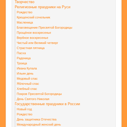
Творчество
Религиозные праздники на Руси
Рождество
Крещенский сочельник
Масленица
Благовещение Пресвятой Богородицы
Прощёное воскресенье
Вербное воскресенье
Чистый или Великий четверг
Страстная пятница
Пасха
Радоница
Троица
Ивана Купала
Ильин день
Медовый спас
Яблочный спас
Хлебный спас
Покров Пресвятой Богородицы
День Святого Николая
Государственные праздники в России
Новый год
Рождество
День защитника Отечества
Международный женский день