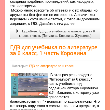
создании подобных произведений, как народных,
так и авторских.
Можно много говорить об ответах и о их общем, но
аргументы без фактов не интересны. А значит мы
перейдем к сути нашей статьи, к готовым домашним
заданиям, к ГДЗ. Давайте о них далее!
Подробнее: ГДЗ для учебника по литературе за 6
класc, 1 часть (Полухина, Коровина, Журавлев)
ГДЗ для учебника по литературе
за 6 класc, 1 часть Коровина
Категория:
ГДЗ по литературе за 6 класс
В этот раз речь пойдет о
"Литературе" за 6 класc, 1
часть учебника под
редакцией автора Коровиной
В.Я. Издание, к которому уже
прилагается
фонохрестоматия. * - вопросы по аудиозаписям. Что
же теперь пару слов о самом школьном предмете, а
потом перейдем к ГДЗ!