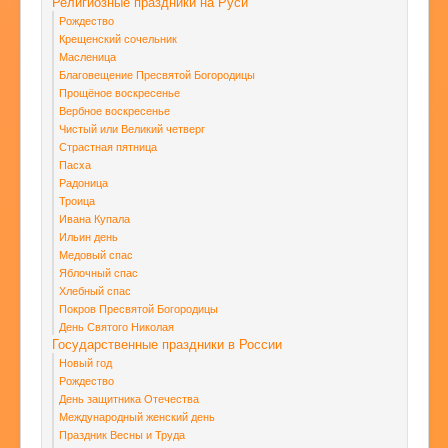
Религиозные праздники на Руси
Рождество
Крещенский сочельник
Масленица
Благовещение Пресвятой Богородицы
Прощёное воскресенье
Вербное воскресенье
Чистый или Великий четверг
Страстная пятница
Пасха
Радоница
Троица
Ивана Купала
Ильин день
Медовый спас
Яблочный спас
Хлебный спас
Покров Пресвятой Богородицы
День Святого Николая
Государственные праздники в России
Новый год
Рождество
День защитника Отечества
Международный женский день
Праздник Весны и Труда