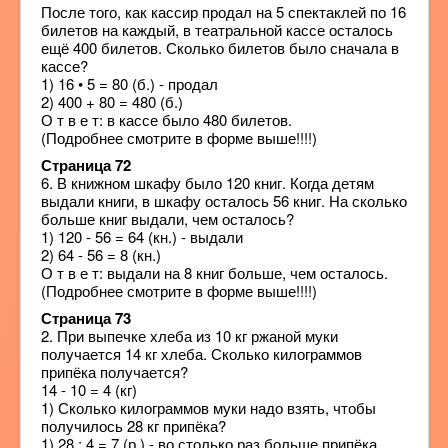
После того, как кассир продал на 5 спектаклей по 16
билетов на каждый, в театральной кассе осталось
ещё 400 билетов. Сколько билетов было сначала в
кассе?
1) 16 • 5 = 80 (б.) - продал
2) 400 + 80 = 480 (б.)
О т в е т: в кассе было 480 билетов.
(Подробнее смотрите в форме выше!!!!)
Страница 72
6. В книжном шкафу было 120 книг. Когда детям
выдали книги, в шкафу осталось 56 книг. На сколько
больше книг выдали, чем осталось?
1) 120 - 56 = 64 (кн.) - выдали
2) 64 - 56 = 8 (кн.)
О т в е т: выдали на 8 книг больше, чем осталось.
(Подробнее смотрите в форме выше!!!!)
Страница 73
2. При выпечке хлеба из 10 кг ржаной муки
получается 14 кг хлеба. Сколько килограммов
припёка получается?
14 - 10 = 4 (кг)
1) Сколько килограммов муки надо взять, чтобы
получилось 28 кг припёка?
1) 28 : 4 = 7 (р.) - во столько раз больше припёка