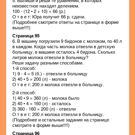
5. Выпиши и реши те уравнения, в которых
неизвестное находят делением.
100 - (12 • 2 + 10) = 66 (р.)
О т в е т: Юра получит 66 р. сдачи.
(Подробнее смотрите ответы на странице в форме
выше!!!!)
Страница 95
6. В машину погрузили 9 бидонов с молоком, по 40 л
в каждом. Когда часть молока отвезли в детскую
больницу, в машине осталось 4 бидона. Сколько
литров молока отвезли в больницу?
Реши задачу разными способами.
1-й способ:
1) 9 - 4 = 5 (б.) - отвезли в больницу
2) 40 • 5 = 200 (л) - молока
О т в е т: 200 л молока отвезли в больницу.
2-й способ:
1) 40 • 9 = 360 (л) - молока было
2) 40 • 4 = 160 (л) - осталось
3) 360 - 160 = 200 (л) - отвезли
О т в е т: 200 л молока отвезли в больницу.
(Подробнее и остальные задания на странице
смотрите в форме выше!!!!)
Страница 96