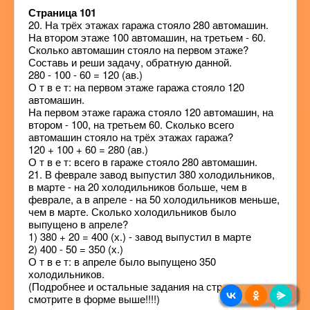
Страница 101
20. На трёх этажах гаража стояло 280 автомашин.
На втором этаже 100 автомашин, на третьем - 60.
Сколько автомашин стояло на первом этаже?
Составь и реши задачу, обратную данной.
280 - 100 - 60 = 120 (ав.)
О т в е т: на первом этаже гаража стояло 120
автомашин.
На первом этаже гаража стояло 120 автомашин, на
втором - 100, на третьем 60. Сколько всего
автомашин стояло на трёх этажах гаража?
120 + 100 + 60 = 280 (ав.)
О т в е т: всего в гараже стояло 280 автомашин.
21. В феврале завод выпустил 380 холодильников,
в марте - на 20 холодильников больше, чем в
феврале, а в апреле - на 50 холодильников меньше,
чем в марте. Сколько холодильников было
выпущено в апреле?
1) 380 + 20 = 400 (х.) - завод выпустил в марте
2) 400 - 50 = 350 (х.)
О т в е т: в апреле было выпущено 350
холодильников.
(Подробнее и остальные задания на странице
смотрите в форме выше!!!!)