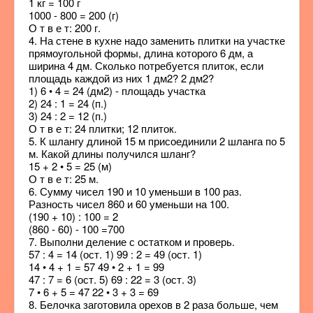
1 кг = 100 г
1000 - 800 = 200 (г)
О т в е т: 200 г.
4. На стене в кухне надо заменить плитки на участке
прямоугольной формы, длина которого 6 дм, а
ширина 4 дм. Сколько потребуется плиток, если
площадь каждой из них 1 дм2? 2 дм2?
1) 6 • 4 = 24 (дм2) - площадь участка
2) 24 : 1 = 24 (п.)
3) 24 : 2 = 12 (п.)
О т в е т: 24 плитки; 12 плиток.
5. К шлангу длиной 15 м присоединили 2 шланга по 5
м. Какой длины получился шланг?
15 + 2 • 5 = 25 (м)
О т в е т: 25 м.
6. Сумму чисел 190 и 10 уменьши в 100 раз.
Разность чисел 860 и 60 уменьши на 100.
(190 + 10) : 100 = 2
(860 - 60) - 100 =700
7. Выполни деление с остатком и проверь.
57 : 4 = 14 (ост. 1) 99 : 2 = 49 (ост. 1)
14 • 4 + 1 = 57 49 • 2 + 1 = 99
47 : 7 = 6 (ост. 5) 69 : 22 = 3 (ост. 3)
7 • 6 + 5 = 47 22 • 3 + 3 = 69
8. Белочка заготовила орехов в 2 раза больше, чем