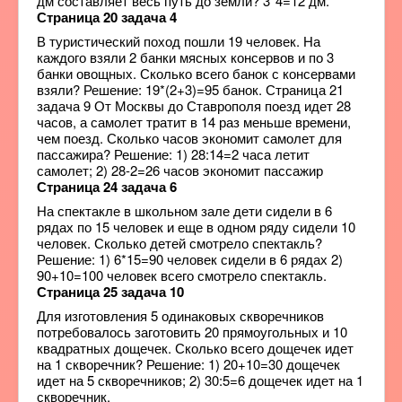
дм составляет весь путь до земли? 3*4=12 дм.
Страница 20 задача 4
В туристический поход пошли 19 человек. На
каждого взяли 2 банки мясных консервов и по 3
банки овощных. Сколько всего банок с консервами
взяли? Решение: 19*(2+3)=95 банок. Страница 21
задача 9 От Москвы до Ставрополя поезд идет 28
часов, а самолет тратит в 14 раз меньше времени,
чем поезд. Сколько часов экономит самолет для
пассажира? Решение: 1) 28:14=2 часа летит
самолет; 2) 28-2=26 часов экономит пассажир
Страница 24 задача 6
На спектакле в школьном зале дети сидели в 6
рядах по 15 человек и еще в одном ряду сидели 10
человек. Сколько детей смотрело спектакль?
Решение: 1) 6*15=90 человек сидели в 6 рядах 2)
90+10=100 человек всего смотрело спектакль.
Страница 25 задача 10
Для изготовления 5 одинаковых скворечников
потребовалось заготовить 20 прямоугольных и 10
квадратных дощечек. Сколько всего дощечек идет
на 1 скворечник? Решение: 1) 20+10=30 дощечек
идет на 5 скворечников; 2) 30:5=6 дощечек идет на 1
скворечник.