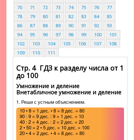
70
71
72
73
74
75
76
77
78
79
80
81
82
83
84
85
86
87
88
89
90
91
92
93
94
95
96
97
98
99
100
101
102
103
104
105
106
107
108
109
110
111
Стр. 4 ГДЗ к разделу числа от 1
до 100
Умножение и деление
Внетабличное умножение и деление
1. Реши с устным объяснением.
10 • 8 = 1 дес. • 8 = 8 дес. = 80
90 : 9 = 9 дес. : 9 = 1 дес. = 10
40 : 2 = 4 дес. : 2 = 2 дес. = 20
2 • 50 = 2 • 5 дес. = 10 дес. = 100
20 • 4 = 2 дес. • 4 = 8 дес. = 80