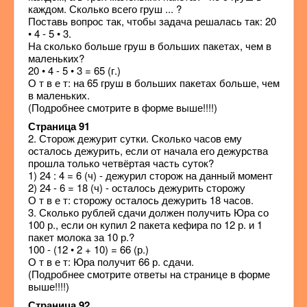
каждом. Сколько всего груш ... ?
Поставь вопрос так, чтобы задача решалась так: 20
• 4 - 5 • 3.
На сколько больше груш в больших пакетах, чем в
маленьких?
20 • 4 - 5 • 3 = 65 (г.)
О т в е т: на 65 груш в больших пакетах больше, чем
в маленьких.
(Подробнее смотрите в форме выше!!!!)
Страница 91
2. Сторож дежурит сутки. Сколько часов ему
осталось дежурить, если от начала его дежурства
прошла только четвёртая часть суток?
1) 24 : 4 = 6 (ч) - дежурил сторож на данный момент
2) 24 - 6 = 18 (ч) - осталось дежурить сторожу
О т в е т: сторожу осталось дежурить 18 часов.
3. Сколько рублей сдачи должен получить Юра со
100 р., если он купил 2 пакета кефира по 12 р. и 1
пакет молока за 10 р.?
100 - (12 • 2 + 10) = 66 (р.)
О т в е т: Юра получит 66 р. сдачи.
(Подробнее смотрите ответы на странице в форме
выше!!!!)
Страница 92