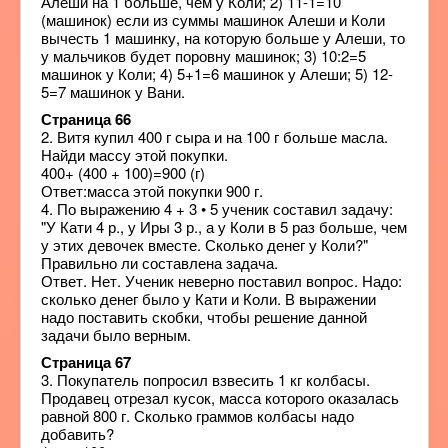
Алеши на 1 больше, чем у Коли; 2) 11-1=10
(машинок) если из суммы машинок Алеши и Коли
вычесть 1 машинку, на которую больше у Алеши, то
у мальчиков будет поровну машинок; 3) 10:2=5
машинок у Коли; 4) 5+1=6 машинок у Алеши; 5) 12-
5=7 машинок у Вани.
Страница 66
2. Витя купил 400 г сыра и на 100 г больше масла.
Найди массу этой покупки.
400+ (400 + 100)=900 (г)
Ответ:масса этой покупки 900 г.
4. По выражению 4 + 3 • 5 ученик составил задачу:
"У Кати 4 р., у Иры 3 р., а у Коли в 5 раз больше, чем
у этих девочек вместе. Сколько денег у Коли?"
Правильно ли составлена задача.
Ответ. Нет. Ученик неверно поставил вопрос. Надо:
сколько денег было у Кати и Коли. В выражении
надо поставить скобки, чтобы решение данной
задачи было верным.
Страница 67
3. Покупатель попросил взвесить 1 кг колбасы.
Продавец отрезал кусок, масса которого оказалась
равной 800 г. Сколько граммов колбасы надо
добавить?