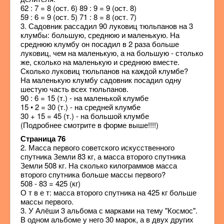
62 : 7 = 8 (ост. 6) 89 : 9 = 9 (ост. 8)
59 : 6 = 9 (ост. 5) 71 : 8 = 8 (ост. 7)
3. Садовник рассадил 90 луковиц тюльпанов на 3
клумбы: большую, среднюю и маленькую. На
среднюю клумбу он посадил в 2 раза больше
луковиц, чем на маленькую, а на большую - столько
же, сколько на маленькую и среднюю вместе.
Сколько луковиц тюльпанов на каждой клумбе?
На маленькую клумбу садовник посадил одну
шестую часть всех тюльпанов.
90 : 6 = 15 (т.) - на маленькой клумбе
15 • 2 = 30 (т.) - на средней клумбе
30 + 15 = 45 (т.) - на большой клумбе
(Подробнее смотрите в форме выше!!!!)
Страница 76
2. Масса первого советского искусственного
спутника Земли 83 кг, а масса второго спутника
Земли 508 кг. На сколько килограммов масса
второго спутника больше массы первого?
508 - 83 = 425 (кг)
О т в е т: масса второго спутника на 425 кг больше
массы первого.
3. У Алёши 3 альбома с марками на тему "Космос".
В одном альбоме у него 30 марок, а в двух других