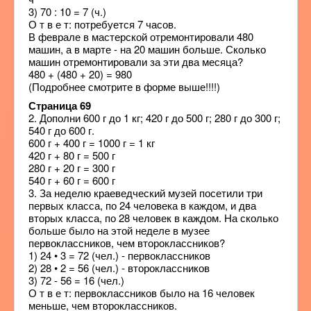
3) 70 : 10 = 7 (ч.)
О т в е т: потребуется 7 часов.
В феврале в мастерской отремонтировали 480
машин, а в марте - на 20 машин больше. Сколько
машин отремонтировали за эти два месяца?
480 + (480 + 20) = 980
(Подробнее смотрите в форме выше!!!!)
Страница 69
2. Дополни 600 г до 1 кг; 420 г до 500 г; 280 г до 300 г;
540 г до 600 г.
600 г + 400 г = 1000 г = 1 кг
420 г + 80 г = 500 г
280 г + 20 г = 300 г
540 г + 60 г = 600 г
3. За неделю краеведческий музей посетили три
первых класса, по 24 человека в каждом, и два
вторых класса, по 28 человек в каждом. На сколько
больше было на этой неделе в музее
первоклассников, чем второклассников?
1) 24 • 3 = 72 (чел.) - первоклассников
2) 28 • 2 = 56 (чел.) - второклассников
3) 72 - 56 = 16 (чел.)
О т в е т: первоклассников было на 16 человек
меньше, чем второклассников.