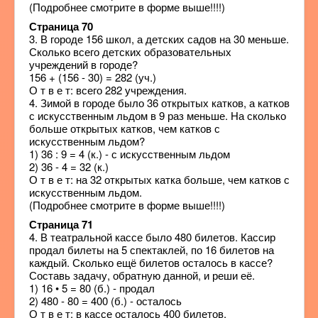
(Подробнее смотрите в форме выше!!!!)
Страница 70
3. В городе 156 школ, а детских садов на 30 меньше.
Сколько всего детских образовательных
учреждений в городе?
156 + (156 - 30) = 282 (уч.)
О т в е т: всего 282 учреждения.
4. Зимой в городе было 36 открытых катков, а катков
с искусственным льдом в 9 раз меньше. На сколько
больше открытых катков, чем катков с
искусственным льдом?
1) 36 : 9 = 4 (к.) - с искусственным льдом
2) 36 - 4 = 32 (к.)
О т в е т: на 32 открытых катка больше, чем катков с
искусственным льдом.
(Подробнее смотрите в форме выше!!!!)
Страница 71
4. В театральной кассе было 480 билетов. Кассир
продал билеты на 5 спектаклей, по 16 билетов на
каждый. Сколько ещё билетов осталось в кассе?
Составь задачу, обратную данной, и реши её.
1) 16 • 5 = 80 (б.) - продал
2) 480 - 80 = 400 (б.) - осталось
О т в е т: в кассе осталось 400 билетов.