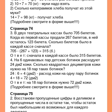
2) 10 • 7 = 70 (кг) - муки надо взять
2) Сколько килограммов хлеба получат из этой
муки?
14 • 7 = 98 (кг) - получат хлеба
(Подробнее смотрите в форме выше!!!!)
Страница 74
3. В двух театральных кассах было 705 билетов.
Когда из первой кассы продали 267 билетов, в ней
осталось 123 билета. Сколько билетов было в
каждой кассе сначала?
705 - (267 + 123) = 315 (б.)
О т в е т: сначала в каждой кассе было 315 билетов.
4. На 6 одинаковых пар детских ботинок расходуют
24 дм2 кожи. Сколько квадратных дециметров кожи
нужно на 18 пар таких ботинок?
24 : 6 = 4 (дм2) - расход кожи на одну пару ботинок
4 • 18 = 72 (дм2)
О т в е т: на 18 пар ботинок нужно 72 дм2 кожи.
(Подробнее смотрите в форме выше!!!!)
Страница 75
2. Восстанови пропущенные цифры в делимом и
пропущенные числа в остатке так, чтобы остаток
был наибольшим из возможных для каждого
делителя.