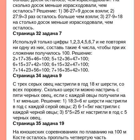
сколько досок меньше израсходовали, чем
осталось? Решение: 1) 36-27=9 досок взяли; 2)
27:9=3 раз осталось больше чем взяли; 3) 27-9=18
на столько досок меньше израсходовали, чем
осталось.
Страница 32 задача 7
Используй только цифры 1,2,3,4,5,6,7 и не повторяя
ни одну из них, составь такие 4 числа, чтобы при их
сложении получилось 100. Решение:
2+17+35+46=100; 5+12+36+47=100;
6+15+37+42=100; 6+15+32+47=100;
7+14+23+56=100; 7+16+35+42=100.
Страница 34 задача 9
С трех серых овец настригли в год 18 кг шерсти, со
всех поровну. Сколько шерсти можно настричь с
пяти черных овец, если с каждой овцы получили на
1 кг меньше. Решение: 1) 18:3=6 кг шерсти настригли
в год с каждой серой овцы; 2) 6-1=5кг настригли с
каждой черной овцы; 3) 5*5=25 кг настригли в год с 5
черных овец.
Страница 35 задача 19
На юношеских соревнованиях по плаванию на 100 м
Косте осталось проплыть четвертую часть