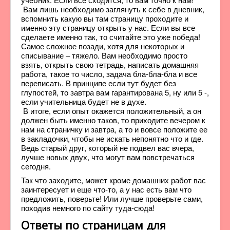
Вам лишь необходимо заглянуть к себе в дневник,
вспомнить какую вы там страницу проходите и
именно эту страницу открыть у нас. Если вы все
сделаете именно так, то считайте это уже победа!
Самое сложное позади, хотя для некоторых и
списывание – тяжело. Вам необходимо просто
взять, открыть свою тетрадь, написать домашняя
работа, такое то число, задача бла-бла-бла и все
переписать. В принципе если тут будет без
глупостей, то завтра вам гарантирована 5, ну или 5 -,
если учительница будет не в духе.
В итоге, если опыт окажется положительный, а он
должен быть именно таков, то приходите вечером к
нам на страничку и завтра, а то и вовсе положите ее
в закладочки, чтобы не искать непонятно что и где.
Ведь старый друг, который не подвел вас вчера,
лучше новых двух, что могут вам повстречаться
сегодня.
Так что заходите, может кроме домашних работ вас
заинтересует и еще что-то, а у нас есть вам что
предложить, поверьте! Или лучше проверьте сами,
походив немного по сайту туда-сюда!
Ответы по страницам для