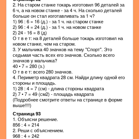
2. На старом станке токарь изготовил 96 деталей за
6 ч, а на новом станке - за 4 ч. На сколько деталей
больше он стал изготавливать за 1 ч?
1) 96 : 6 = 16 (д.) - за 1 ч. на старом станке
2) 96 : 4 = 24 (д.) - за 1 ч. на новом станке
2) 24 - 16 = 8 (д)
О т в е т: на 8 деталей больше токарь изготовил на
новом станке, чем на старом.
3. У мальчика 40 значков на тему "Спорт". Это
седьмая часть всех его значков. Сколько всего
значков у мальчика?
40 • 7 = 280 (з.)
О т в е т: всего 280 значков.
4. Периметр квадрата 28 см. Найди длину одной его
стороны и площадь.
1) 28 : 4 = 7 (см) - длина стороны квадрата
2) 7 • 7 = 49 (см2) - площадь квадрата
(Подробнее смотрите ответы на странице в форме
выше!!!!)
Страница 93
1. Объясни решение.
856 : 4 = 214
2. Реши с объяснением.
968 : 4 = 242