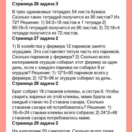
Страница 26 задача 3
В трех одинаковых тетрадях 54 листа бумаги.
Сколько таких тетрадей получится из 90 листов? Из
72? Решение: 1) 54:3=18 листов в 1 тетради 2)
90:18=5 тетрадей получится из 90 листов; 3) 72:18=4
тетради получится из 72 листов.
Страница 27 задача 2
1) В хозяйства у фермера 12 парников занято
огурцами. Это составляет пятую часть его парников.
Сколько парников у фермера? 2) Сколько всего
килограммов огурцов собирал этот фермер за один
день, если с каждого парника он собирал 8 кг
огурцов? Решение: 1) 12*5=60 парников всего у
фермера; 2) 12*8=96 кг огурцов собирал за день.
Страница 28 задача 2
Брат собрал 18 стаканов клюквы, а сестра 6. Чтобы
сварить варенье из этой клюквы, мама брала на
каждый стакан по 2 стакана сахара. Сколько
стаканов сахара ей потребовалось? Решение: 1)
18+6=24 стакана клюквы всего собрали; 2) 24*2=48
стаканов сахара потребовалось маме.
Страница 29 задача 2
На аэродроме 20 самолетов. Сколько всего троек