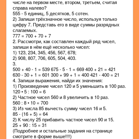
числе на первом месте, втором, третьем, считая
справа налево?
555 - 5 единиц, 5 десятков, 5 сотен.
2) Запиши трёхзначное число, используя только
цифру 7. Представь его в виде суммы разрядных
слагаемых.
777 = 700 + 70 + 7
2. Рассмотри, как составлен каждый ряд чисел,
запиши в нём ещё несколько чисел:
1) 123, 234, 345, 456, 567, 678;
2) 908, 807, 706, 605, 504, 403.
3.
500 + 40 - 1 = 539 675 - 5 - 1 = 669 400 + 21 = 421
630 - 30 + 1 = 601 300 + 99 + 1 = 400 421 - 400 = 21
4. Запиши выражения, найди их значения:
1) Произведение чисел 120 и 5 уменьшить в 100 раз.
120 • 5 : 100 = 6
2) Частное чисел 560 и 8 увеличить в 10 раз.
560 : 8 • 10 = 700
3) Из числа 85 вычесть сумму чисел 16 и 5.
85 - (16 + 5) = 64
2) К числу 25 прибавить частное чисел 90 и 15.
25 + 90 : 15 = 31
(Подробнее и остальные задания на странице
смотрите в форме выше!!!!)