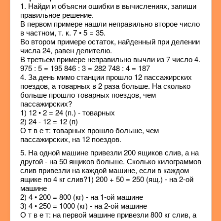
1. Найди и объясни ошибки в вычислениях, запиши
правильное решение.
В первом примере нашли неправильно второе число
в частном, т. к. 7 • 5 = 35.
Во втором примере остаток, найденный при делении
числа 24, равен делителю.
В третьем примере неправильно вычли из 7 число 4.
975 : 5 = 195 846 : 3 = 282 748 : 4 = 187
4. За день мимо станции прошло 12 пассажирских
поездов, а товарных в 2 раза больше. На сколько
больше прошло товарных поездов, чем
пассажирских?
1) 12 • 2 = 24 (п.) - товарных
2) 24 - 12 = 12 (п)
О т в е т: товарных прошло больше, чем
пассажирских, на 12 поездов.
5. На одной машине привезли 200 ящиков слив, а на
другой - на 50 ящиков больше. Сколько килограммов
слив привезли на каждой машине, если в каждом
ящике по 4 кг слив?1) 200 + 50 = 250 (ящ.) - на 2-ой
машине
2) 4 • 200 = 800 (кг) - на 1-ой машине
3) 4 • 250 = 1000 (кг) - на 2-ой машине
О т в е т: на первой машине привезли 800 кг слив, а