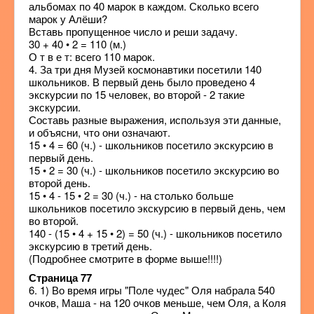
альбомах по 40 марок в каждом. Сколько всего
марок у Алёши?
Вставь пропущенное число и реши задачу.
30 + 40 • 2 = 110 (м.)
О т в е т: всего 110 марок.
4. За три дня Музей космонавтики посетили 140
школьников. В первый день было проведено 4
экскурсии по 15 человек, во второй - 2 такие
экскурсии.
Составь разные выражения, используя эти данные,
и объясни, что они означают.
15 • 4 = 60 (ч.) - школьников посетило экскурсию в
первый день.
15 • 2 = 30 (ч.) - школьников посетило экскурсию во
второй день.
15 • 4 - 15 • 2 = 30 (ч.) - на столько больше
школьников посетило экскурсию в первый день, чем
во второй.
140 - (15 • 4 + 15 • 2) = 50 (ч.) - школьников посетило
экскурсию в третий день.
(Подробнее смотрите в форме выше!!!!)
Страница 77
6. 1) Во время игры "Поле чудес" Оля набрала 540
очков, Маша - на 120 очков меньше, чем Оля, а Коля