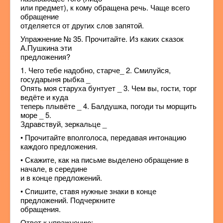
или предмет), к кому обращена речь. Чаще всего
обращение
отделяется от других слов запятой.
Упражнение № 35. Прочитайте. Из каких сказок
А.Пушкина эти
предложения?
1. Чего тебе надобно, старче_ 2. Смилуйся,
государыня рыбка _
Опять моя старуха бунтует _ 3. Чем вы, гости, торг
ведёте и куда
теперь плывёте _ 4. Балдушка, погоди ты морщить
море _ 5.
Здравствуй, зеркальце _
• Прочитайте вполголоса, передавая интонацию
каждого предложения.
• Скажите, как на письме выделено обращение в
начале, в середине
и в конце предложений.
• Спишите, ставя нужные знаки в конце
предложений. Подчеркните
обращения.
Ответ к упражнению: