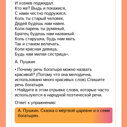
И хозяев поджидал.
Кто же? Выдь и покажися,
С нами честно подружися.
Коль ты старый человек,
Дядей будешь нам навек.
Коли парень ты румяный,
Братец будешь нам названый.
Коль старушка, будь нам мать.
Так и станем величать.
Коли красная девица,
Будь нам милая сестрица».
А. Пушкин
• Почему речь богатыря можно назвать
красивой? (Потому что она мелодична,
использовано много красивых слов) Спишите
речь богатыря.
• Найдите в этом отрывке слова, которые часто
используются в народной поэтической речи.
Ответ к упражнению:
А. Пушкин. Сказка о мёртвой царевне и о семи
богатырях.