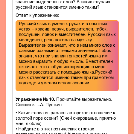
значение выделенных слов? В каких случаях
русский язык становится именно таким?
Ответ к упражнению:
Русский язык в умелых руках и в опытных
устах – красив, певуч, выразителен, гибок,
послушен, ловок и вместителен. Русский язык
мелодичен, речь похожа на музыку.
Выразителен означает, что в нем много слов с
самыми разными оттенками значений. Гибок
значит, что при знании тонкостей языка им
можно выразить любую мысль. Вместителен
означает, что любую информацию о мире
можно рассказать с помощью языка.Русский
язык становится именно таким при грамотном
подходе и умелом использовании.
Упражнение № 10.
Прочитайте выразительно.
Спишите. ...А. Пушкин
• Какие слова выражают авторское отношение к
золотой поре осени? (Очей очарованье, приятно
мне, люблю)
• Найдите в этих поэтических строках
подтверждение мысли А.Куприна о русском