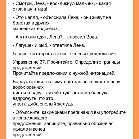
- Смотри, Лена, - воскликнул мальчик, - какая
странная птица!
- Это цапля, - объяснила Лена, - они живут на
болотах и других
маленьких водоёмах.
- А что они едят, Лена? – спросил Вова.
- Лягушек и рыб, - ответила Лена.
Главные и второстепенные члены предложения
Упражнение 37. Прочитайте. Определите границы
предложений.
Прочитайте предложения с нужной интонацией.
Барсук готовит на зиму постель он толкает в нору
ворох осенних
листьев вдруг глухой стук заставил барсука
вздрогнуть что это
упал с дуба спелый жёлудь.
• Объясните, какие знаки препинания вы употребите
в конце каждого
предложения. Запишите, правильно обозначая
начало и конец
предложений.