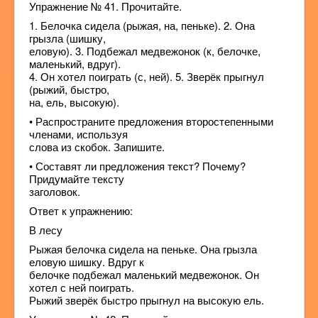
Упражнение № 41. Прочитайте.
1. Белочка сидела (рыжая, на, пеньке). 2. Она
грызла (шишку,
еловую). 3. Подбежал медвежонок (к, белочке,
маленький, вдруг).
4. Он хотел поиграть (с, ней). 5. Зверёк прыгнул
(рыжий, быстро,
на, ель, высокую).
• Распространите предложения второстепенными
членами, используя
слова из скобок. Запишите.
• Составят ли предложения текст? Почему?
Придумайте тексту
заголовок.
Ответ к упражнению:
В лесу
Рыжая белочка сидела на пеньке. Она грызла
еловую шишку. Вдруг к
белочке подбежал маленький медвежонок. Он
хотел с ней поиграть.
Рыжий зверёк быстро прыгнул на высокую ель.