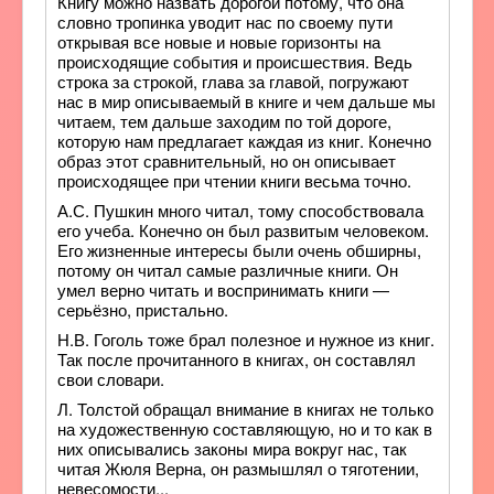
Книгу можно назвать дорогой потому, что она
словно тропинка уводит нас по своему пути
открывая все новые и новые горизонты на
происходящие события и происшествия. Ведь
строка за строкой, глава за главой, погружают
нас в мир описываемый в книге и чем дальше мы
читаем, тем дальше заходим по той дороге,
которую нам предлагает каждая из книг. Конечно
образ этот сравнительный, но он описывает
происходящее при чтении книги весьма точно.
А.С. Пушкин много читал, тому способствовала
его учеба. Конечно он был развитым человеком.
Его жизненные интересы были очень обширны,
потому он читал самые различные книги. Он
умел верно читать и воспринимать книги —
серьёзно, пристально.
Н.В. Гоголь тоже брал полезное и нужное из книг.
Так после прочитанного в книгах, он составлял
свои словари.
Л. Толстой обращал внимание в книгах не только
на художественную составляющую, но и то как в
них описывались законы мира вокруг нас, так
читая Жюля Верна, он размышлял о тяготении,
невесомости...