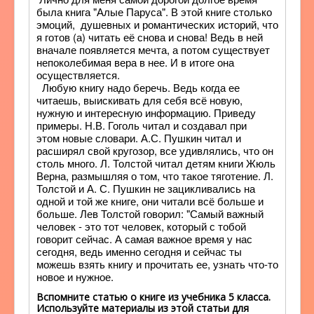
была книга "Алые Паруса". В этой книге столько
эмоций, душевных и романтических историй, что
я готов (а) читать её снова и снова! Ведь в ней
вначале появляется мечта, а потом существует
непоколебимая вера в нее. И в итоге она
осуществляется.
Любую книгу надо беречь. Ведь когда ее
читаешь, выискивать для себя всё новую,
нужную и интересную информацию. Приведу
примеры. Н.В. Гоголь читал и создавал при
этом новые словари. А.С. Пушкин читал и
расширял свой кругозор, все удивлялись, что он
столь много. Л. Толстой читал детям книги Жюль
Верна, размышляя о том, что такое тяготение. Л.
Толстой и А. С. Пушкин не зацикливались на
одной и той же книге, они читали всё больше и
больше. Лев Толстой говорил: "Самый важный
человек - это тот человек, который с тобой
говорит сейчас. А самая важное время у нас
сегодня, ведь именно сегодня и сейчас ты
можешь взять книгу и прочитать ее, узнать что-то
новое и нужное.
Вспомните статью о книге из учебника 5 класса.
Используйте материалы из этой статьи для