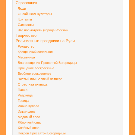
Справочник
Люди
Онлайн калькуляторы
Контакты
Самолеты
Что посмотреть (города России)
Творчество
Религиозные праздники на Руси
Рождество
Крещенский сочельник
Масленица
Благовещение Пресвятой Богородицы
Прощёное воскресенье
Вербное воскресенье
Чистый или Великий четверг
Страстная пятница
Пасха
Радоница
Троица
Ивана Купала
Ильин день
Медовый спас
Яблочный спас
Хлебный спас
Покров Пресвятой Богородицы