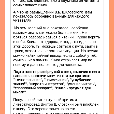
от того, как внимательно и вдумчиво он читает и
осмысливает книгу.
4. Что из размышлений В.Б. Шкловского вам
показалось особенно важным для каждого
читателя?
Из осмыслений мне показалось особенно
важным знать как можно больше книг. Не
бояться разбрасываться в чтении. Нужно верить
в себя. Книга - это дорога, и когда ты идешь по
этой дороге, ты можешь сбиться с пути, зайти в
тупик, оказаться в сложной ситуации. Но всегда
можно найти тайный выход, если с собой у тебя
сумка книг в памяти. Книга открывает мир по-
новому и даёт полезные для человека.
Подготовьте развёрнутый ответ, включив в него
слова и словосочетания из статьи критика:
"точное знание", "примечания", "углубление
знаний", "широта интересов", "умение читать",
"справочный аппарат", "книга - предмет для
мысли".
Популярный литературный критик и
литературовед Виктор Шкловский был влюблен
в книгу. Это хорошо заметно по его
размышлениям, с которыми мы ознакомились в