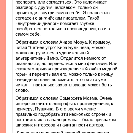
поспорить или согласиться. Это напоминает
разговор с другим человеком, только он
происходит внутри самого себя. Я полностью
согласен с английским писателем. Такой
«внутренний диалог» помогает глубже
разобраться не только в произведении, но и в
самом себе.
Обратимся к словам Андре Моруа. К примеру,
читая "Летнее утро" Кира Булычева, можно
можно погрузиться в удивительный
альтернативный мир. Отдалится немного от
реальности, но перенестись в мир фантазий. Или
скажем открывая произведение «Хозяйка медной
горы» и перечитывая его, можно только к концу
очередной главы вспомнить, что ты это уже
читал, – настолько захватывающе может быть
слово.
Обратимся к словам Сомерсета Моэма. Очень
интересно читать эпиграфы к произведениям, к
примеру, Пушкина. В его время умение
правильно подобрать эти несколько строчек и
поставить их в начало романа – было признаком
широких интересов и начитанности автора.
Лично для меня самой дорогой долгое время