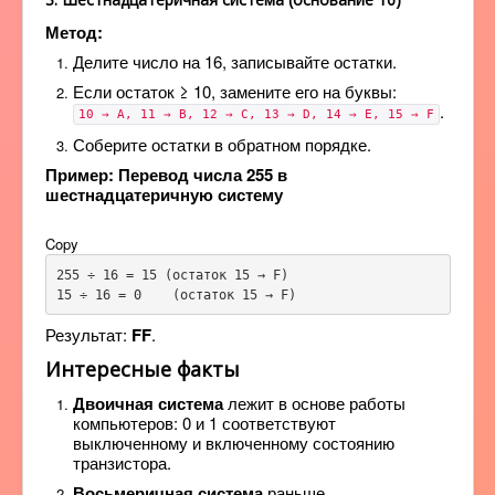
Метод:
Делите число на 16, записывайте остатки.
Если остаток ≥ 10, замените его на буквы:
.
10 → A, 11 → B, 12 → C, 13 → D, 14 → E, 15 → F
Соберите остатки в обратном порядке.
Пример: Перевод числа 255 в
шестнадцатеричную систему
Copy
255 ÷ 16 = 15 (остаток 15 → F)

15 ÷ 16 = 0    (остаток 15 → F)
Результат:
FF
.
Интересные факты
Двоичная система
лежит в основе работы
компьютеров: 0 и 1 соответствуют
выключенному и включенному состоянию
транзистора.
Восьмеричная система
раньше