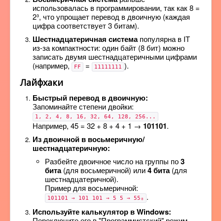
использовалась в программировании, так как 8 =
2³, что упрощает перевод в двоичную (каждая
цифра соответствует 3 битам).
Шестнадцатеричная система
популярна в IT
из-за компактности: один байт (8 бит) можно
записать двумя шестнадцатеричными цифрами
(например,
=
).
FF
11111111
Лайфхаки
Быстрый перевод в двоичную:
Запоминайте степени двойки:
1, 2, 4, 8, 16, 32, 64, 128, 256...
Например, 45 = 32 + 8 + 4 + 1 →
101101
.
Из двоичной в восьмеричную/
шестнадцатеричную:
Разбейте двоичное число на группы по
3
бита
(для восьмеричной) или
4 бита
(для
шестнадцатеричной).
Пример для восьмеричной:
.
101101 → 101 101 → 5 5 → 55₈
Используйте калькулятор в Windows:
Переключите его в "Программистский" режим