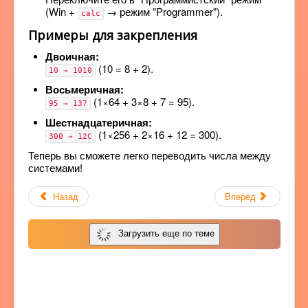
(Win +
→ режим "Programmer").
calc
Примеры для закрепления
Двоичная:
(10 = 8 + 2).
10 → 1010
Восьмеричная:
(1×64 + 3×8 + 7 = 95).
95 → 137
Шестнадцатеричная:
(1×256 + 2×16 + 12 = 300).
300 → 12C
Теперь вы сможете легко переводить числа между
системами!
Назад
Вперёд
Загрузить еще по теме