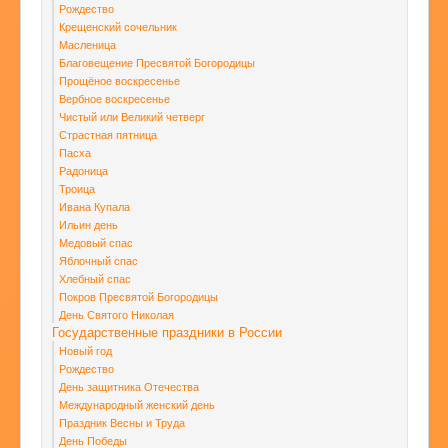
Рождество
Крещенский сочельник
Масленица
Благовещение Пресвятой Богородицы
Прощёное воскресенье
Вербное воскресенье
Чистый или Великий четверг
Страстная пятница
Пасха
Радоница
Троица
Ивана Купала
Ильин день
Медовый спас
Яблочный спас
Хлебный спас
Покров Пресвятой Богородицы
День Святого Николая
Государственные праздники в России
Новый год
Рождество
День защитника Отечества
Международный женский день
Праздник Весны и Труда
День Победы