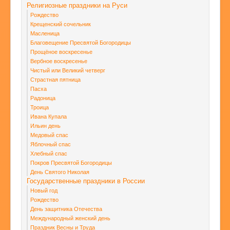
Религиозные праздники на Руси
Рождество
Крещенский сочельник
Масленица
Благовещение Пресвятой Богородицы
Прощёное воскресенье
Вербное воскресенье
Чистый или Великий четверг
Страстная пятница
Пасха
Радоница
Троица
Ивана Купала
Ильин день
Медовый спас
Яблочный спас
Хлебный спас
Покров Пресвятой Богородицы
День Святого Николая
Государственные праздники в России
Новый год
Рождество
День защитника Отечества
Международный женский день
Праздник Весны и Труда