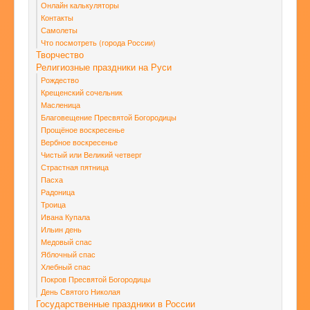
Онлайн калькуляторы
Контакты
Самолеты
Что посмотреть (города России)
Творчество
Религиозные праздники на Руси
Рождество
Крещенский сочельник
Масленица
Благовещение Пресвятой Богородицы
Прощёное воскресенье
Вербное воскресенье
Чистый или Великий четверг
Страстная пятница
Пасха
Радоница
Троица
Ивана Купала
Ильин день
Медовый спас
Яблочный спас
Хлебный спас
Покров Пресвятой Богородицы
День Святого Николая
Государственные праздники в России