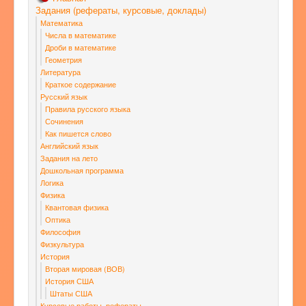
Задания (рефераты, курсовые, доклады)
Математика
Числа в математике
Дроби в математике
Геометрия
Литература
Краткое содержание
Русский язык
Правила русского языка
Сочинения
Как пишется слово
Английский язык
Задания на лето
Дошкольная программа
Логика
Физика
Квантовая физика
Оптика
Философия
Физкультура
История
Вторая мировая (ВОВ)
История США
Штаты США
Курсовые работы, рефераты