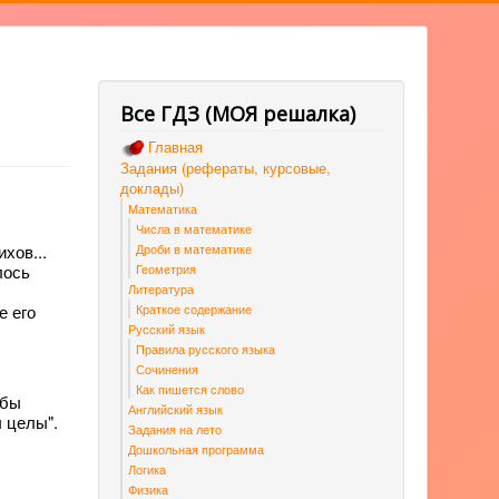
Все ГДЗ (МОЯ решалка)
Главная
Задания (рефераты, курсовые,
доклады)
Математика
Числа в математике
Дроби в математике
хов...
Геометрия
лось
Литература
Краткое содержание
е его
Русский язык
Правила русского языка
Сочинения
Как пишется слово
 бы
Английский язык
ы целы".
Задания на лето
Дошкольная программа
Логика
Физика