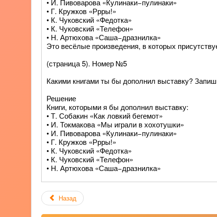
• И. Пивоварова «Кулинаки−пулинаки»
• Г. Кружков «Ррры!»
• К. Чуковский «Федотка»
• К. Чуковский «Телефон»
• Н. Артюхова «Саша−дразнилка»
Это весёлые произведения, в которых присутству
(страница 5). Номер №5
Какими книгами ты бы дополнил выставку? Запиш
Решение
Книги, которыми я бы дополнил выставку:
• Т. Собакин «Как ловкий бегемот»
• И. Токмакова «Мы играли в хохотушки»
• И. Пивоварова «Кулинаки−пулинаки»
• Г. Кружков «Ррры!»
• К. Чуковский «Федотка»
• К. Чуковский «Телефон»
• Н. Артюхова «Саша−дразнилка»
Назад