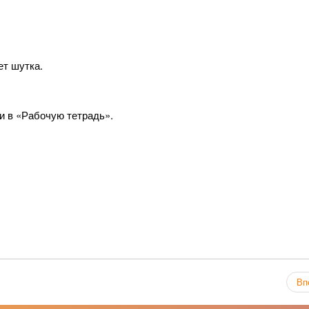
ет шутка.
и в «Рабочую тетрадь».
Вп