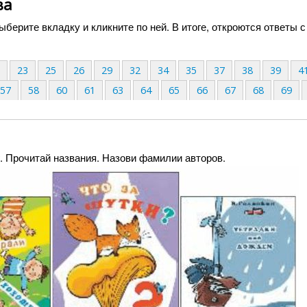
ва
берите вкладку и кликните по ней. В итоге, откроются ответы с
2
23
25
26
29
32
34
35
37
38
39
4
57
58
60
61
63
64
65
66
67
68
69
. Прочитай названия. Назови фамилии авторов.