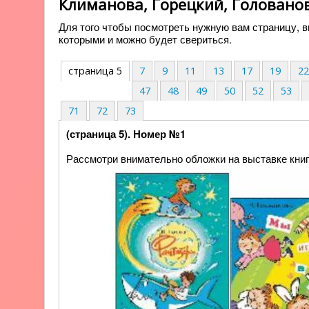
Климанова, Горецкий, Головано
Для того чтобы посмотреть нужную вам страницу, вы
которыми и можно будет свериться.
страница 5
7
9
11
13
17
19
2
47
48
49
50
52
53
71
72
73
(страница 5). Номер №1
Рассмотри внимательно обложки на выставке книг