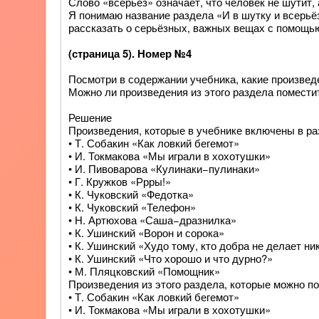
Слово «всерьёз» означает, что человек не шутит, 
Я понимаю название раздела «И в шутку и всерьёз
рассказать о серьёзных, важных вещах с помощь
(страница 5). Номер №4
Посмотри в содержании учебника, какие произвед
Можно ли произведения из этого раздела помести
Решение
Произведения, которые в учебнике включены в ра
• Т. Собакин «Как ловкий бегемот»
• И. Токмакова «Мы играли в хохотушки»
• И. Пивоварова «Кулинаки−пулинаки»
• Г. Кружков «Ррры!»
• К. Чуковский «Федотка»
• К. Чуковский «Телефон»
• Н. Артюхова «Саша−дразнилка»
• К. Ушинский «Ворон и сорока»
• К. Ушинский «Худо тому, кто добра не делает ни
• К. Ушинский «Что хорошо и что дурно?»
• М. Пляцковский «Помощник»
Произведения из этого раздела, которые можно п
• Т. Собакин «Как ловкий бегемот»
• И. Токмакова «Мы играли в хохотушки»