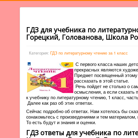
ГДЗ для учебника по литературно
Горецкий, Голованова, Школа Ро
Категория:
ГДЗ по литературному чтению за 1 класс
С первого класса наших дето
прекрасных являются художес
Предмет посвященный этому 
рассказать в этой статье.
Речь пойдет не столько о са
осмысления, а если сказать 
к учебнику по литературному чтению, 1 класс, част
Далее как раз об этих ответах.
Сейчас подробно об ответах. Нам хотелось бы сказ
ознакомьтесь с произведениями и тем материалом, к
То есть будут и знания и оценки.
ГДЗ ответы для учебника по лите