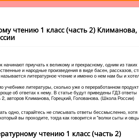
му чтению 1 класс (часть 2) Климанова,
ссии
к начинают приучать к великому и прекрасному, одним из таких
твенные и народные произведения в виде басен, рассказов, сти
называется литературное чтение и именно о нем нам бы и хоте
мо учебнике литературы, сколько уже о переработанном продукт
проще об ответах к нему. В статье будут приведены ГДЗ ответы
ь 2, авторов Климанова, Горецкий, Голованова. (Школа России)
ать одно, старайтесь не списывать ответы бессмысленно, хотя
оторый вы проходите, тогда как говорится и "волки сыты и овц
ратурному чтению 1 класс (часть 2)