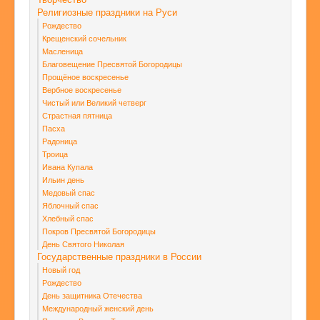
Религиозные праздники на Руси
Рождество
Крещенский сочельник
Масленица
Благовещение Пресвятой Богородицы
Прощёное воскресенье
Вербное воскресенье
Чистый или Великий четверг
Страстная пятница
Пасха
Радоница
Троица
Ивана Купала
Ильин день
Медовый спас
Яблочный спас
Хлебный спас
Покров Пресвятой Богородицы
День Святого Николая
Государственные праздники в России
Новый год
Рождество
День защитника Отечества
Международный женский день