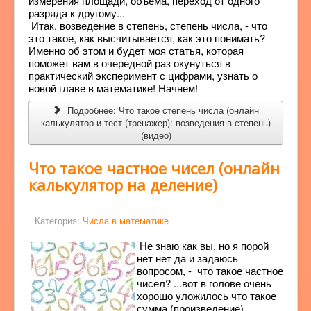
измерения площади, объема, переход от одного
разряда к другому...
Итак, возведение в степень, степень числа, - что
это такое, как высчитывается, как это понимать?
Именно об этом и будет моя статья, которая
поможет вам в очередной раз окунуться в
практический эксперимент с цифрами, узнать о
новой главе в математике! Начнем!
Подробнее: Что такое степень числа (онлайн
калькулятор и тест (тренажер): возведения в степень)
(видео)
Что такое частное чисел (онлайн
калькулятор на деление)
Категория:
Числа в математике
Не знаю как вы, но я порой
нет нет да и задаюсь
вопросом, - что такое частное
чисел? ...вот в голове очень
хорошо уложилось что такое
сумма (произведение),