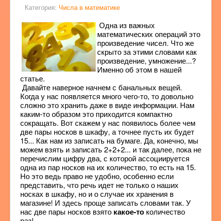
Категория:
Числа в математике
Одна из важных
математических операций это
произведение чисел. Что же
скрыто за этими словами как
произведение, умножение...?
Именно об этом в нашей
статье.
Давайте наверное начнем с банальных вещей.
Когда у нас появляется много чего-то, то довольно
сложно это хранить даже в виде информации. Нам
каким-то образом это приходится компактно
сокращать. Вот скажем у нас появилось более чем
две пары носков в шкафу, а точнее пусть их будет
15... Как нам из записать на бумаге. Да, конечно, мы
можем взять и записать 2+2+2... и так далее, пока не
перечислим цифру два, с которой ассоциируется
одна из пар носков на их количество, то есть на 15.
Но это ведь право не удобно, особенно если
представить, что речь идет не только о наших
носках в шкафу, но и о случае их хранения в
магазине! И здесь проще записать словами так. У
нас две пары носков взято
какое-то
количество
раз!