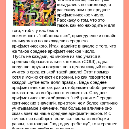
догадались по заголовку, я
расскажу вам про среднее
арифметическое число.
Расскажу о том, что это
такое, как его находить и для
того, чтобы у вас была
возможность "побаловаться", приведу еще и онлайн
калькулятор по нахождению среднего
арифметического. Итак, давайте вначале с того, что
же такое среднее арифметическое число.
Пусть не каждый, но многие из вас учатся в
средних образовательных школах (СОШ), одна
получше, другая похуже, но в целом каждый из вас
учится в средненькой такой школе! Этот пример
хотя и можно отнести к иронии, но как говорится в
каждой шутке есть доля правды. Ведь среднее
арифметическое как раз и отображает обобщенный
показатель из выбранного множества. Среднее
арифметическое отображает "нейтралитет" среди
критических значений, при этом, чем более критично
учитываемое значение, тем большее влияние оно
оказывает на наше среднее арифметическое. И с
точностью наоборот, если все числа из выборки
равны, как говорят "под одну гребенку", то и среднее
будет равно любому из равных.