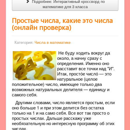
Подробнее: Интерактивный кроссворд по
математике для 3 класса
Простые числа, какие это числа
(онлайн проверка)
Категория:
Числа в математике
Не буду ходить вокруг да
около, а начну сразу с
определения. Именно оно
расставит все точки над "И".
Итак, просто́е число́ — это
натуральное (целое
положительное) число, имеющее только два
возможных натуральных делителя — единицу и
самого себя.
Другими словами, число является простым, если
оно больше 1 и при этом делится без остатка
только на 1 и на само себя. Все вот так просто о
простых числах. Дальше расскажу уже
необязательную но интересную программу об этих
числах.