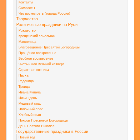
Контакты
Самолеты
Что посмотреть (города России)
Творчество
Религиозные праздники на Руси
Рождество
Крещенский сочельник
Масленица
Благовещение Пресвятой Богородицы
Прощёное воскресенье
Вербное воскресенье
Чистый или Великий четверг
Страстная пятница
Пасха
Радоница
Троица
Ивана Купала
Ильин день
Медовый спас
Яблочный спас
Хлебный спас
Покров Пресвятой Богородицы
День Святого Николая
Государственные праздники в России
Новый год