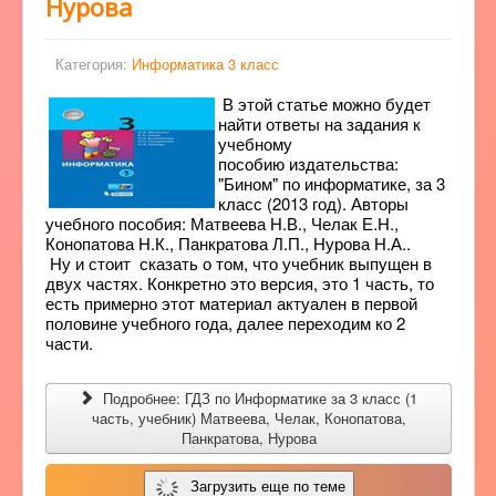
Нурова
Категория:
Информатика 3 класс
В этой статье можно будет
найти ответы на задания к
учебному
пособию издательства:
"Бином" по информатике, за 3
класс (2013 год). Авторы
учебного пособия: Матвеева Н.В., Челак Е.Н.,
Конопатова Н.К., Панкратова Л.П., Нурова Н.А..
Ну и стоит сказать о том, что учебник выпущен в
двух частях. Конкретно это версия, это 1 часть, то
есть примерно этот материал актуален в первой
половине учебного года, далее переходим ко 2
части.
Подробнее: ГДЗ по Информатике за 3 класс (1
часть, учебник) Матвеева, Челак, Конопатова,
Панкратова, Нурова
Загрузить еще по теме