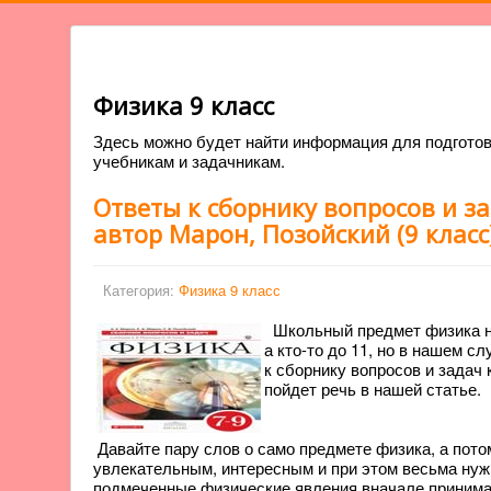
Физика 9 класс
Здесь можно будет найти информация для подготов
учебникам и задачникам.
Ответы к сборнику вопросов и з
автор Марон, Позойский (9 класс
Категория:
Физика 9 класс
Школьный предмет физика нач
а кто-то до 11, но в нашем с
к сборнику вопросов и задач 
пойдет речь в нашей статье.
Давайте пару слов о само предмете физика, а пото
увлекательным, интересным и при этом весьма нуж
подмеченные физические явления вначале принимаю