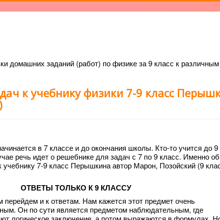
ки домашних заданий (работ) по физике за 9 класс к различным
адач к учебнику физики 7-9 класс Перыш
)
инается в 7 классе и до окончания школы. Кто-то учится до 9 
лучае речь идет о решебнике для задач с 7 по 9 класс. Именно об
к учебнику 7-9 класс Перышкина автор Марон, Позойский (9 клас
ОТВЕТЫ ТОЛЬКО К 9 КЛАССУ
м перейдем и к ответам. Нам кажется этот предмет очень
ным. Он по сути является предметом наблюдательным, где
т логическое заключение, а потом выражаются в формулах. Но