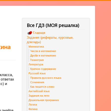
Все ГДЗ (МОЯ решалка)
Главная
Задания (рефераты, курсовые,
доклады)
кина
Математика
Числа в математике
Дроби в математике
Геометрия
Литература
Краткое содержание
Русский язык
класса,
Правила русского языка
 ответах
Сочинения
с) и
Как пишется слово
Английский язык
Задания на лето
Дошкольная программа
Логика
Физика
 знайте,