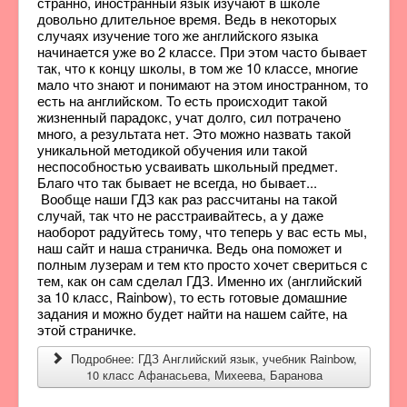
странно, иностранный язык изучают в школе
довольно длительное время. Ведь в некоторых
случаях изучение того же английского языка
начинается уже во 2 классе. При этом часто бывает
так, что к концу школы, в том же 10 классе, многие
мало что знают и понимают на этом иностранном, то
есть на английском. То есть происходит такой
жизненный парадокс, учат долго, сил потрачено
много, а результата нет. Это можно назвать такой
уникальной методикой обучения или такой
неспособностью усваивать школьный предмет.
Благо что так бывает не всегда, но бывает...
Вообще наши ГДЗ как раз рассчитаны на такой
случай, так что не расстраивайтесь, а у даже
наоборот радуйтесь тому, что теперь у вас есть мы,
наш сайт и наша страничка. Ведь она поможет и
полным лузерам и тем кто просто хочет свериться с
тем, как он сам сделал ГДЗ. Именно их (английский
за 10 класс, Rainbow), то есть готовые домашние
задания и можно будет найти на нашем сайте, на
этой страничке.
Подробнее: ГДЗ Английский язык, учебник Rainbow,
10 класс Афанасьева, Михеева, Баранова