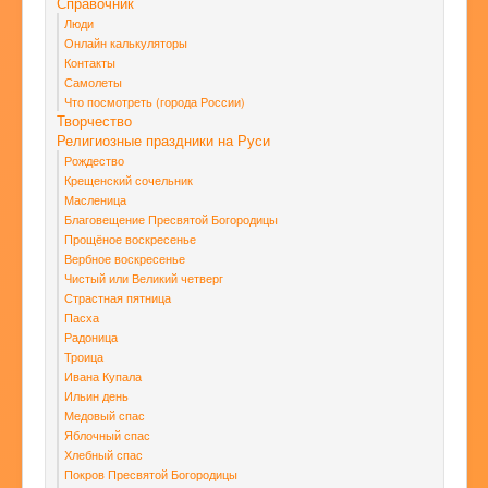
Справочник
Люди
Онлайн калькуляторы
Контакты
Самолеты
Что посмотреть (города России)
Творчество
Религиозные праздники на Руси
Рождество
Крещенский сочельник
Масленица
Благовещение Пресвятой Богородицы
Прощёное воскресенье
Вербное воскресенье
Чистый или Великий четверг
Страстная пятница
Пасха
Радоница
Троица
Ивана Купала
Ильин день
Медовый спас
Яблочный спас
Хлебный спас
Покров Пресвятой Богородицы