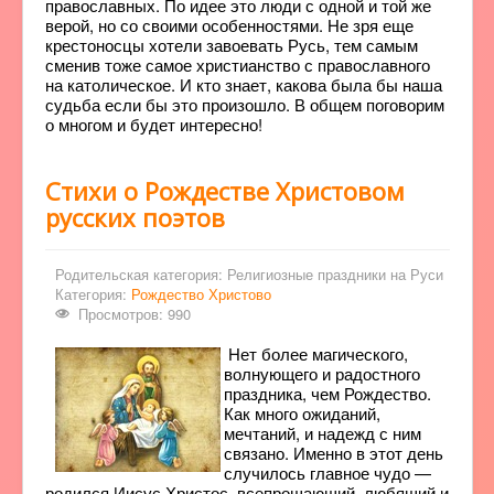
православных. По идее это люди с одной и той же
верой, но со своими особенностями. Не зря еще
крестоносцы хотели завоевать Русь, тем самым
сменив тоже самое христианство с православного
на католическое. И кто знает, какова была бы наша
судьба если бы это произошло. В общем поговорим
о многом и будет интересно!
Стихи о Рождестве Христовом
русских поэтов
Родительская категория:
Религиозные праздники на Руси
Категория:
Рождество Христово
Просмотров: 990
Нет более магического,
волнующего и радостного
праздника, чем Рождество.
Как много ожиданий,
мечтаний, и надежд с ним
связано. Именно в этот день
случилось главное чудо —
родился Иисус Христос, всепрощающий, любящий и