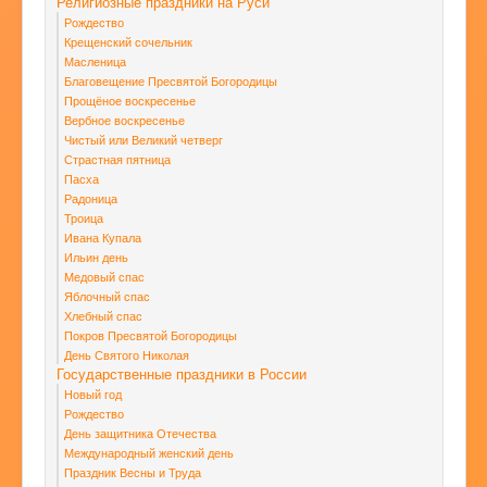
Религиозные праздники на Руси
Рождество
Крещенский сочельник
Масленица
Благовещение Пресвятой Богородицы
Прощёное воскресенье
Вербное воскресенье
Чистый или Великий четверг
Страстная пятница
Пасха
Радоница
Троица
Ивана Купала
Ильин день
Медовый спас
Яблочный спас
Хлебный спас
Покров Пресвятой Богородицы
День Святого Николая
Государственные праздники в России
Новый год
Рождество
День защитника Отечества
Международный женский день
Праздник Весны и Труда