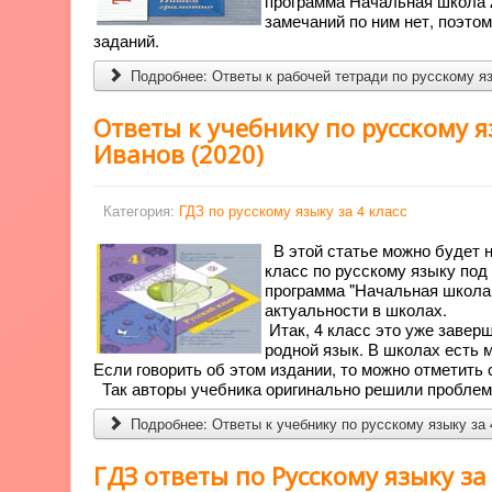
программа Начальная школа 2
замечаний по ним нет, поэто
заданий.
Подробнее: Ответы к рабочей тетради по русскому яз
Ответы к учебнику по русскому я
Иванов (2020)
Категория:
ГДЗ по русскому языку за 4 класс
В этой статье можно будет н
класс по русскому языку под 
программа "Начальная школа 2
актуальности в школах.
Итак, 4 класс это уже завер
родной язык. В школах есть 
Если говорить об этом издании, то можно отметить 
Так авторы учебника оригинально решили проблем
Подробнее: Ответы к учебнику по русскому языку за 
ГДЗ ответы по Русскому языку за