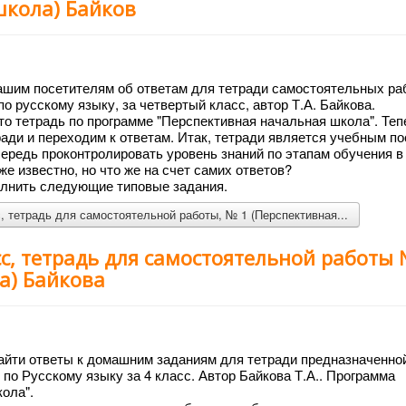
школа) Байков
ашим посетителям об ответам для тетради самостоятельных ра
 по русскому языку, за четвертый класс, автор Т.А. Байкова.
то тетрадь по программе "Перспективная начальная школа". Теп
ради и переходим к ответам. Итак, тетради является учебным п
чередь проконтролировать уровень знаний по этапам обучения в
же известно, но что же на счет самих ответов?
олнить следующие типовые задания.
, тетрадь для самостоятельной работы, № 1 (Перспективная...
сс, тетрадь для самостоятельной работы
а) Байкова
айти ответы к домашним заданиям для тетради предназначенно
по Русскому языку за 4 класс. Автор Байкова Т.А.. Программа
ола".