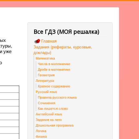
Все ГДЗ (МОЯ решалка)
ных
Главная
атуры,
Задания (рефераты, курсовые,
и уже
доклады)
Математика
о
Числа в математике
Дроби в математике
Геометрия
Литература
Краткое содержание
Русский язык
Правила русского языка
Сочинения
Как пишется слово
Английский язык
Задания на лето
Дошкольная программа
Логика
Физика