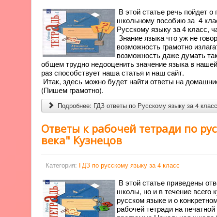
В этой статье речь пойдет 
школьному пособию за 4 класс
Русскому языку за 4 класс, ч
Знание языка что уж не гово
возможность грамотно излага
возможность даже думать так,
общем трудно недооценить значение языка в нашей 
раз способствует наша статья и наш сайт.
Итак, здесь можно будет найти ответы на домашние
(Пишем грамотно).
Подробнее: ГДЗ ответы по Русскому языку за 4 класс
Ответы к рабочей тетради по рус
века" Кузнецов
Категория:
ГДЗ по русскому языку за 4 класс
В этой статье приведены отв
школы, но и в течение всего 
русском языке и о конкретно
рабочей тетради на печатной 