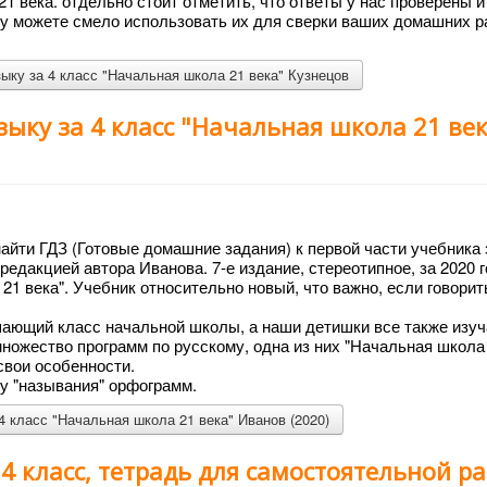
1 века. отдельно стоит отметить, что ответы у нас проверены и
му можете смело использовать их для сверки ваших домашних р
ыку за 4 класс "Начальная школа 21 века" Кузнецов
зыку за 4 класс "Начальная школа 21 ве
айти ГДЗ (Готовые домашние задания) к первой части учебника 
редакцией автора Иванова. 7-е издание, стереотипное, за 2020 г
1 века". Учебник относительно новый, что важно, если говорить
шающий класс начальной школы, а наши детишки все также изу
множество программ по русскому, одна из них "Начальная школа 
свои особенности.
у "называния" орфограмм.
4 класс "Начальная школа 21 века" Иванов (2020)
 4 класс, тетрадь для самостоятельной р