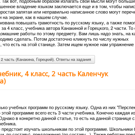
. Так вот, подобным образом излагать свои мысли могут больш
ршенное владение языком заключается еще и в том, чтобы напис
простая запятая или неправильно написанное слово могут переч
 на экране, как в нашем случае.
ризвана повышать грамотность по русскому языку, а также помо
а 4 класс, учебника автора Канакиной и Горецкого, 2 части. То 
омашние работы по этому предмету. Вам лишь надо знать, на к
ходимо сделать. Потом достаточно кликнуть по числу нужных
я, что есть на этой станице. Затем ищем нужное нам упражнение
 2 часть (Канакина, Горецкий). Ответы на задания
ебник, 4 класс, 2 часть Каленчук
а)
ько учебных программ по русскому языку. Одна из них "Перспе
о этой программе всего есть 3 части учебника. Конечно каждая и
Однако в конкретно данной статье, то есть на данной странице с
чебника.
же предстоит изучать школьникам по этой программе. Школьники 
чи, по составу), предложения (по составу...). Также ребятам пре