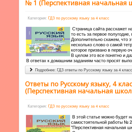
№ 1 (Перспективная начальная 
Категория:
ГДЗ по русскому языку за 4 класс
Страница сайта расскажет н
то есть за первое полугодие,
Дополнительно скажем, что э
несколько слово о самой тет
которое призвано в первую о
В целом это все понятно и да
В ответах к домашним заданиям часто просят вып
Подробнее: ГДЗ ответы по Русскому языку за 4 класс
Ответы по Русскому языку, 4 кла
(Перспективная начальная школ
Категория:
ГДЗ по русскому языку за 4 класс
В этой статье можно будет н
самостоятельной работы № 2 
"Перспективная начальная шк