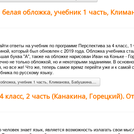
, белая обложка, учебник 1 часть, Клима
йти ответы на учебник по программе Перспектива за 4 класс, 1 
ной, который был обновлен с 2019 года. Обложка учебника ста
шая буква "А", также на обложке нарисован Иван на Коньке - Го
чно не только обложкой, но и некоторыми заданиями. В основн
 но все же! Что же, теперь самое времz перейти уже и к самой с
ебника по русскому языку.
обложка, учебник 1 часть, Климанова, Бабушкина....
4 класс, 2 часть (Канакина, Горецкий). О
о человек знает язык, является возможность излагать свои мыс