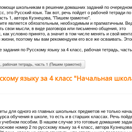
о помощи школьникам в решении домашних заданий по очередно
, это Русский язык. Так вот, речь пойдет о рабочей тетради по
асть 1, автора Кузнецова, "Пишем грамотно".
рите является обязательным, необходимым и прагматичным. Ве
ть свои мысли, в виде разговора или письменно общения, это
 как условно принято, а значит в том числе менять и свой мент
жизни, поэтому мы вам рекомендуем его все же осваивать. Это
 задания по Русскому языку за 4 класс, рабочая тетрадь, часть
, рабочая тетрадь, часть 1 (Пишем грамотно)
скому языку за 4 класс "Начальная школ
еты для одного из главных школьных предметов не только нач
курса обучения в школе, то есть и в старших классах. Речь пойд
м учебном пособии. В нашем случае это готовые домашние зада
основе номер 2 по русскому языку за 4 класс, автора Кузнецова