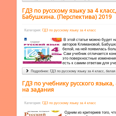
ГДЗ по русскому языку за 4 класс
Бабушкина. (Перспектива) 2019
Категория:
ГДЗ по русскому языку за 4 класс
В этой статье можно будет на
авторов Климановой, Бабушки
белой, на ней появилась боль
Сам учебник отличается коне
это поверхностные изменения,
есть к самим ответам для уч
Подробнее: ГДЗ по русскому языку за 4 класс, белая 
ГДЗ по учебнику русского языка, 
на задания
Категория:
ГДЗ по русскому языку за 4 класс
Одним из критериев того, чт