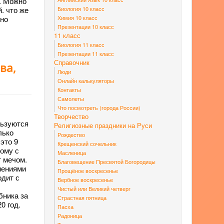
. Можно
Биология 10 класс
. что же
Химия 10 класс
нно
Презентации 10 класс
11 класс
Биология 11 класс
Презентации 11 класс
Справочник
ва,
Люди
Онлайн калькуляторы
Контакты
Самолеты
Что посмотреть (города России)
Творчество
льзуются
Религиозные праздники на Руси
лько
Рождество
 это 9
Крещенский сочельник
кому с
Масленица
т мечом.
Благовещение Пресвятой Богородицы
енениями
Прощёное воскресенье
одит с
Вербное воскресенье
Чистый или Великий четверг
бника за
Страстная пятница
20 год.
Пасха
Радоница