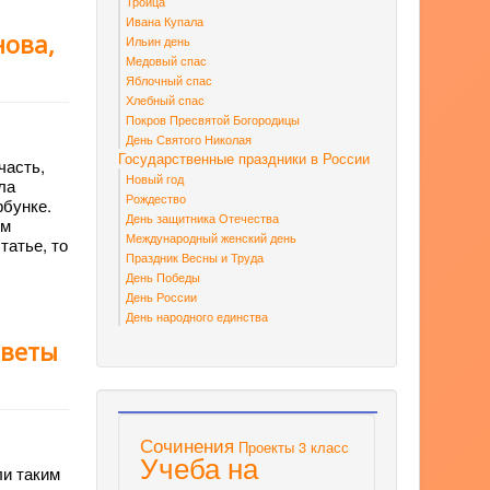
Троица
Ивана Купала
нова,
Ильин день
Медовый спас
Яблочный спас
Хлебный спас
Покров Пресвятой Богородицы
День Святого Николая
Государственные праздники в России
часть,
Новый год
ла
Рождество
рбунке.
День защитника Отечества
ом
Международный женский день
татье, то
Праздник Весны и Труда
День Победы
День России
День народного единства
тветы
Сочинения
Проекты 3 класс
Учеба на
ли таким