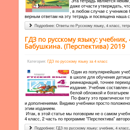
Эта тетрадь является неким
даже отчасти утверждать, чт
, в любом случае с учеников
верным ответам на эту тетрадь и посвящена наша с
Подробнее: Ответы по Русскому языку, 4 класс, тет
ГДЗ по русскому языку: учебник, 
Бабушкина. (Перспектива) 2019
Категория:
ГДЗ по русскому языку за 4 класс
Один из популярнейших учебн
в школе для обучения детише
реинкарнаций, точнее переизда
издание. Учебник составлен 
белой обложкой и богатырем 
По факту это практически то
и дополнениями. Видимо учебники просто положено 
этим изданием.
Итак, в этой статье мы поговорим не о самом учеб
4 класс, 2 часть по программе "Перспектива" автор
Подробнее: ГДЗ по русскому языку: учебник, 4 класс,