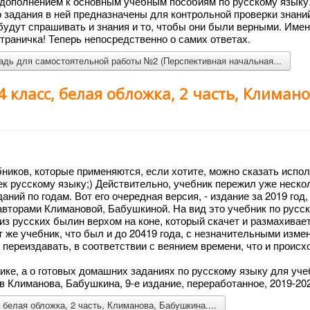
 дополнением к основным учебным пособиям по русскому языку
о задания в ней предназначены для контрольной проверки знаний
 будут спрашивать и знания и то, чтобы они были верными. Име
траничка! Теперь непосредственно о самих ответах.
радь для самостоятельной работы №2 (Перспективная начальная...
4 класс, белая обложка, 2 часть, Климано
иков, которые применяются, если хотите, можно сказать испо
к русскому языку;) Действительно, учебник пережил уже неско
ний по годам. Вот его очередная версия, - издание за 2019 год,
авторами Климановой, Бабушкиной. На вид это учебник по русс
из русских былин верхом на коне, который скачет и размахивае
т же учебник, что был и до 20419 года, с незначительными изм
переиздавать, в соответствии с веянием времени, что и происх
нике, а о готовых домашних заданиях по русскому языку для уче
ов Климанова, Бабушкина, 9-е издание, переработанное, 2019-20
 белая обложка, 2 часть, Климанова, Бабушкина....