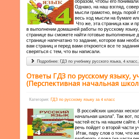
образом, чтобы его понимали
Однако, на наш взгляд, сове
мысли грамотно, ведь порой 
весь ход мысли на бумаге или
Что же, эта страница как и п
в выполнении домашней работы по русскому языку, з
странице вы сможете найти готовые выполненные д
странице напечатано то задание, которое вам необ
вам страниц и перед вами откроются все те задани
сверяться с тем, что вы написали.
Подробнее: ГДЗ по учебнику русского языка, 4 класс,
Ответы ГДЗ по русскому языку, уч
(Перспективная начальная школ
Категория:
ГДЗ по русскому языку за 4 класс
В российских школах нескол
начальная школа". Так вот, п
частей есть на нашем сайте. 
речь пойдет о второй части у
Итак, пару слов о том, что 
разбирать слова (на части ре