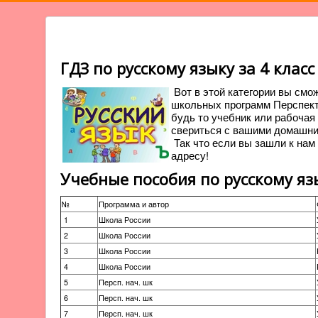
ГДЗ по русскому языку за 4 класс
Вот в этой категории вы смо
школьных программ Перспекти
будь то учебник или рабочая
свериться с вашими домашни
Так что если вы зашли к нам 
адресу!
Учебные пособия по русскому язы
№
Программа и автор
1
Школа России
2
Школа России
3
Школа России
4
Школа России
5
Персп. нач. шк
6
Персп. нач. шк
7
Персп. нач. шк