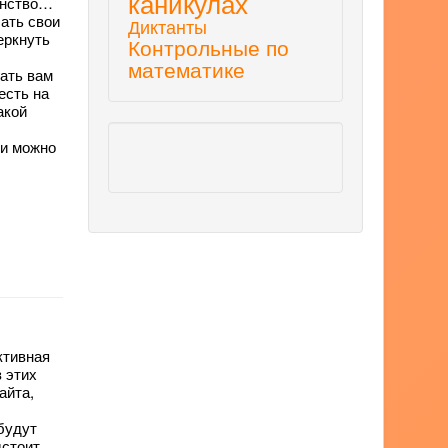
каникулах
инство…
ать свои
Диктанты
еркнуть
Контрольные по
математике
гать вам
есть на
акой
 и можно
ктивная
з этих
айта,
будут
дстоит