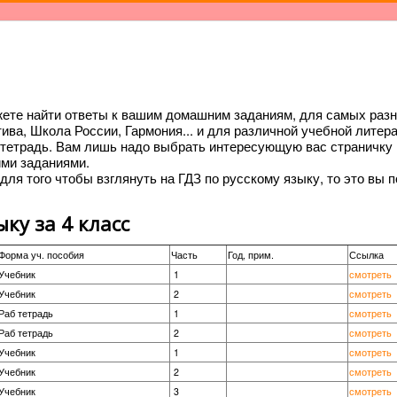
жете найти ответы к вашим домашним заданиям, для самых раз
ва, Школа России, Гармония... и для различной учебной литер
 тетрадь. Вам лишь надо выбрать интересующую вас страничку 
ми заданиями.
для того чтобы взглянуть на ГДЗ по русскому языку, то это вы п
ку за 4 класс
Форма уч. пособия
Часть
Год, прим.
Ссылка
Учебник
1
смотреть
Учебник
2
смотреть
Раб тетрадь
1
смотреть
Раб тетрадь
2
смотреть
Учебник
1
смотреть
Учебник
2
смотреть
Учебник
3
смотреть