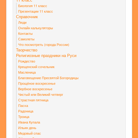
Биология 11 класс
Презентации 11 класс
Справочник
Люди
Онлайн калькуляторы
Контакты
Самолеты
Что посмотреть (города России)
Творчество
Религиозные праздники на Руси
Рождество
Крещенский сочельник
Масленица
Благовещение Пресвятой Богородицы
Прощёное воскресенье
Вербное воскресенье
Чистый или Великий четверг
Страстная пятница
Пасха
Радоница
Троица
Ивана Купала
Ильин день
Медовый спас