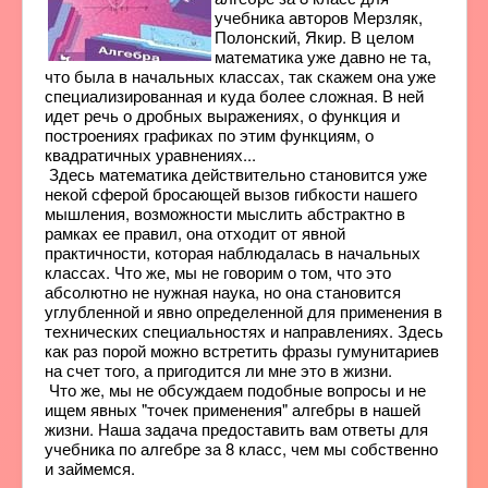
учебника авторов Мерзляк,
Полонский, Якир. В целом
математика уже давно не та,
что была в начальных классах, так скажем она уже
специализированная и куда более сложная. В ней
идет речь о дробных выражениях, о функция и
построениях графиках по этим функциям, о
квадратичных уравнениях...
Здесь математика действительно становится уже
некой сферой бросающей вызов гибкости нашего
мышления, возможности мыслить абстрактно в
рамках ее правил, она отходит от явной
практичности, которая наблюдалась в начальных
классах. Что же, мы не говорим о том, что это
абсолютно не нужная наука, но она становится
углубленной и явно определенной для применения в
технических специальностях и направлениях. Здесь
как раз порой можно встретить фразы гумунитариев
на счет того, а пригодится ли мне это в жизни.
Что же, мы не обсуждаем подобные вопросы и не
ищем явных "точек применения" алгебры в нашей
жизни. Наша задача предоставить вам ответы для
учебника по алгебре за 8 класс, чем мы собственно
и займемся.