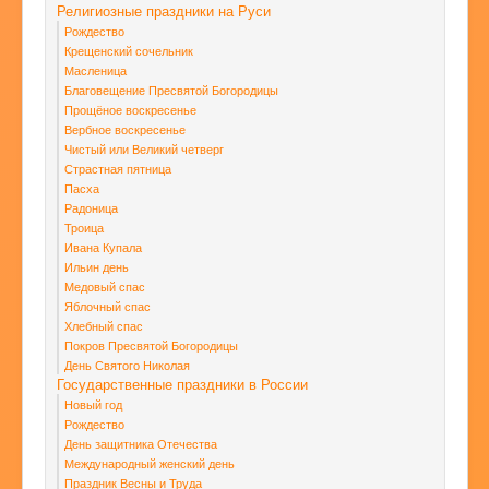
Религиозные праздники на Руси
Рождество
Крещенский сочельник
Масленица
Благовещение Пресвятой Богородицы
Прощёное воскресенье
Вербное воскресенье
Чистый или Великий четверг
Страстная пятница
Пасха
Радоница
Троица
Ивана Купала
Ильин день
Медовый спас
Яблочный спас
Хлебный спас
Покров Пресвятой Богородицы
День Святого Николая
Государственные праздники в России
Новый год
Рождество
День защитника Отечества
Международный женский день
Праздник Весны и Труда