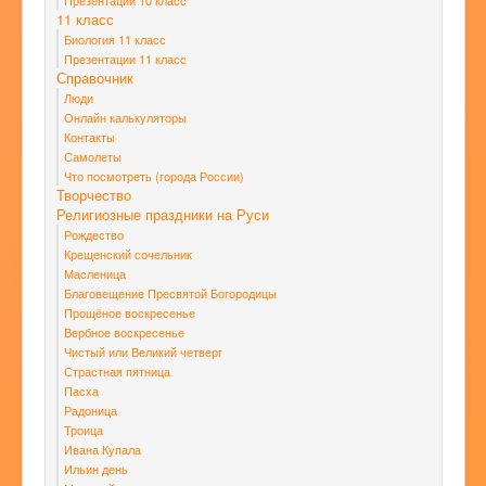
Презентации 10 класс
11 класс
Биология 11 класс
Презентации 11 класс
Справочник
Люди
Онлайн калькуляторы
Контакты
Самолеты
Что посмотреть (города России)
Творчество
Религиозные праздники на Руси
Рождество
Крещенский сочельник
Масленица
Благовещение Пресвятой Богородицы
Прощёное воскресенье
Вербное воскресенье
Чистый или Великий четверг
Страстная пятница
Пасха
Радоница
Троица
Ивана Купала
Ильин день