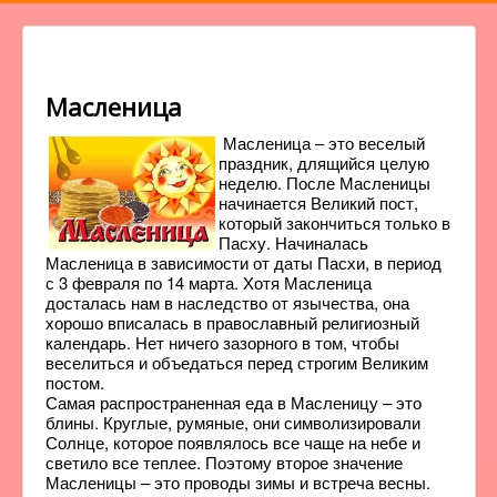
Масленица
Масленица – это веселый
праздник, длящийся целую
неделю. После Масленицы
начинается Великий пост,
который закончиться только в
Пасху. Начиналась
Масленица в зависимости от даты Пасхи, в период
с 3 февраля по 14 марта. Хотя Масленица
досталась нам в наследство от язычества, она
хорошо вписалась в православный религиозный
календарь. Нет ничего зазорного в том, чтобы
веселиться и объедаться перед строгим Великим
постом.
Самая распространенная еда в Масленицу – это
блины. Круглые, румяные, они символизировали
Солнце, которое появлялось все чаще на небе и
светило все теплее. Поэтому второе значение
Масленицы – это проводы зимы и встреча весны.