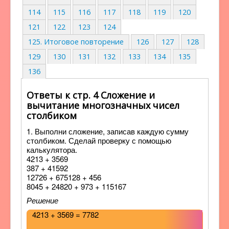
114
115
116
117
118
119
120
121
122
123
124
125. Итоговое повторение
126
127
128
129
130
131
132
133
134
135
136
Ответы к стр. 4 Сложение и
вычитание многозначных чисел
столбиком
1. Выполни сложение, записав каждую сумму
столбиком. Сделай проверку с помощью
калькулятора.
4213 + 3569
387 + 41592
12726 + 675128 + 456
8045 + 24820 + 973 + 115167
Решение
4213 + 3569 = 7782