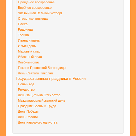
Прощёное воскресенье
Вербное воскресенье
Чистый или Великий четверг
Страстная пятница
Пасха
Радоница
Троица
Ивана Купала
Ильин день
Медовый спас
Яблочный спас
Хлебный спас
Покров Пресвятой Богородицы
День Святого Николая
Государственные праздники в России
Новый год
Рождество
День защитника Отечества
Международный женский день
Праздник Весны и Труда
День Победы
День России
День народного единства