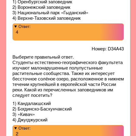
1) Оренбургский заповедник
2) Воронежский заповедник
3) Национальный парк «Гыданский»
4) Верхне-Тазовский заповедник
Ответ:
4
Номер: D34A43
Выберите правильный ответ.
Студенты естественно-географического факультета
изучают малонарушенные полупустынные
растительные сообщества. Также их интересует
бессточное солёное озеро, расположенное в нижнем
течении крупнейшей в европейской части России
реки. Какой из перечисленных заповедников им
следует посетить?
1) Кандалакшский
2) Богдинско-Баскунчакский
3) «Кивач»
4) Джугджурский
Ответ:
2