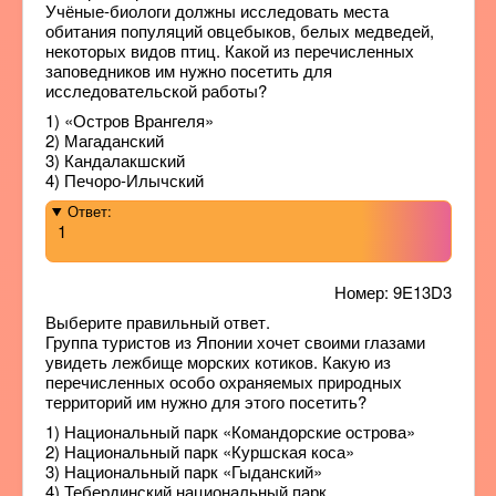
Учёные-биологи должны исследовать места
обитания популяций овцебыков, белых медведей,
некоторых видов птиц. Какой из перечисленных
заповедников им нужно посетить для
исследовательской работы?
1) «Остров Врангеля»
2) Магаданский
3) Кандалакшский
4) Печоро-Илычский
Ответ:
1
Номер: 9E13D3
Выберите правильный ответ.
Группа туристов из Японии хочет своими глазами
увидеть лежбище морских котиков. Какую из
перечисленных особо охраняемых природных
территорий им нужно для этого посетить?
1) Национальный парк «Командорские острова»
2) Национальный парк «Куршская коса»
3) Национальный парк «Гыданский»
4) Тебердинский национальный парк