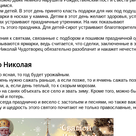
щимся.
 детей. В этот день принято класть подарки для них под подуш
рки в носках у камина. Детям в этот день желают здоровья, ус
лах устраивают праздничные утренники. На них показывают
ть этого праздника. Для детей-сирот устраивают благотворите
ения к святкам, связанные с подбором и пошивом праздничной 
рываются ярмарки, ведь считается, что сделки, заключенные в 
Николай Чудотворец обязательно разоблачит и накажет нечест
о Николая
о ясная, то год будет урожайным.
ень нужно сажать раньше, а если позже, то и ячмень сажать по
ли, а, если день теплый, то к скорым морозам.
на санях объехать все село и звать зиму. Кроме того, можно б
ий и потерь.
сегда празднично и весело с застольем и песнями, но также ва
и щедрость этого святого почитают не только православные, н