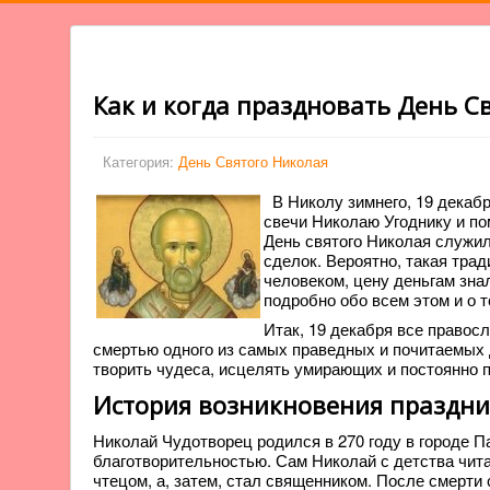
Как и когда праздновать День С
Категория:
День Святого Николая
В Николу зимнего, 19 декаб
свечи Николаю Угоднику и по
День святого Николая служил
сделок. Вероятно, такая трад
человеком, цену деньгам зна
подробно обо всем этом и о т
Итак, 19 декабря все правос
смертью одного из самых праведных и почитаемых 
творить чудеса, исцелять умирающих и постоянно 
История возникновения праздни
Николай Чудотворец родился в 270 году в городе П
благотворительностью. Сам Николай с детства чита
чтецом, а, затем, стал священником. После смерти