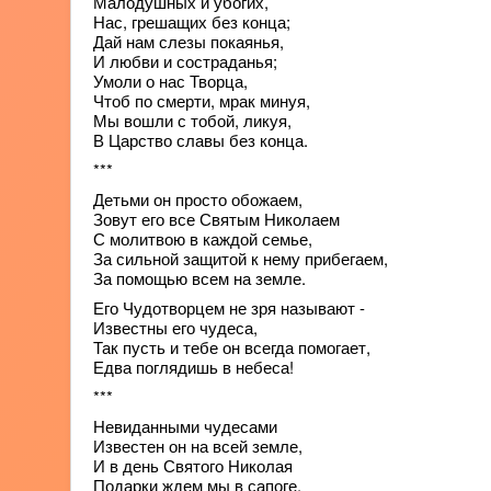
Малодушных и убогих,
Нас, грешащих без конца;
Дай нам слезы покаянья,
И любви и состраданья;
Умоли о нас Творца,
Чтоб по смерти, мрак минуя,
Мы вошли с тобой, ликуя,
В Царство славы без конца.
***
Детьми он просто обожаем,
Зовут его все Святым Николаем
С молитвою в каждой семье,
За сильной защитой к нему прибегаем,
За помощью всем на земле.
Его Чудотворцем не зря называют -
Известны его чудеса,
Так пусть и тебе он всегда помогает,
Едва поглядишь в небеса!
***
Невиданными чудесами
Известен он на всей земле,
И в день Святого Николая
Подарки ждем мы в сапоге.