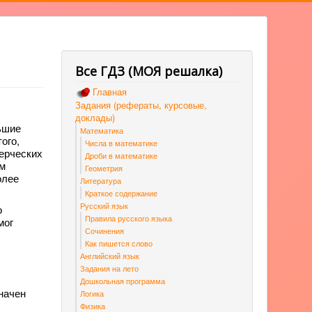
Все ГДЗ (МОЯ решалка)
Главная
Задания (рефераты, курсовые,
доклады)
ьшие
Математика
ого,
Числа в математике
мерческих
Дроби в математике
ым
Геометрия
олее
Литература
Краткое содержание
Русский язык
о
Правила русского языка
мог
Сочинения
Как пишется слово
Английский язык
Задания на лето
Дошкольная программа
начен
Логика
Физика