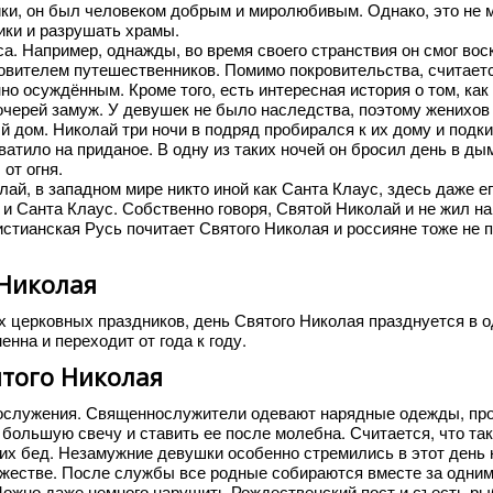
ники, он был человеком добрым и миролюбивым. Однако, это не
ики и разрушать храмы.
са. Например, однажды, во время своего странствия он смог вос
овителем путешественников. Помимо покровительства, считаетс
но осуждённым. Кроме того, есть интересная история о том, как
черей замуж. У девушек не было наследства, поэтому женихов 
й дом. Николай три ночи в подряд пробирался к их дому и подк
атило на приданое. В одну из таких ночей он бросил день в ды
от огня.
ай, в западном мире никто иной как Санта Клаус, здесь даже е
и Санта Клаус. Собственно говоря, Святой Николай и не жил на
истианская Русь почитает Святого Николая и россияне тоже не 
 Николая
их церковных праздников, день Святого Николая празднуется в о
енна и переходит от года к году.
того Николая
гослужения. Священнослужители одевают нарядные одежды, пр
 большую свечу и ставить ее после молебна. Считается, что та
гих бед. Незамужние девушки особенно стремились в этот день 
ужестве. После службы все родные собираются вместе за одним
Можно даже немного нарушить Рождественский пост и съесть ры