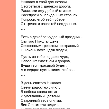
Николая в свой дом позови
Отогреться с далекой дороги.
Расскажи ему добрый стишок
Расспроси о невиданных странах
Попроси, чтоб тебя уберег
От тревог и напастей нежданных.
***
Есть в декабре чудесный праздник -
Святого Николая день,
Священным трепетом прекрасный,
Он очень важен для людей,
Пусть он тебе подарит чудо,
Наполнит счастьем и добром,
Душа твоя красивой будет,
А в сердце пусть живет любовь!
***
В день святого Николая
Свечи радостно сияют,
В небеса хвала летит;
И увенчанный цветами,
Озаренный весь огнями,
Лик Святителя глядит.
Нынче мир весь торжествует,