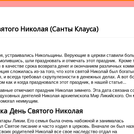
вятого Николая (Санты Клауса)
ря, устраивались Никольщины. Верующие в церкви ставили бол
молившись, шли праздновать и отмечать этот праздник. Кроме т
 в качестве срока возврата денег и окончанием различных ком
иция сложилась из-за того, что хотя святой Николай был богат
л, и всегда требовал скрупулезности в денежных делах. А вот б
ом как и когда праздновался этот праздник, в нашей статье...
лавные отмечают праздник Николая зимнего. Эта дата связана с
духовных деятелей Николая архиепископа Мир Ликийского. Он 
помогал неимущим.
ка День Святого Николая
атары Ликии. Его семья была очень набожной и занималась
л Святое писание и часто ходил в церковь. Вначале он был наз
 своих родителей Николай все свое наследство отдал на