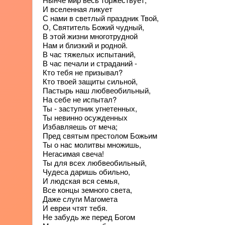
И вселенная ликует
С нами в светлый праздник Твой,
О, Святитель Божий чудный,
В этой жизни многотрудной
Нам и близкий и родной.
В час тяжелых испытаний,
В час печали и страданий -
Кто тебя не призывал?
Кто твоей защиты сильной,
Пастырь наш любвеобильный,
На себе не испытал?
Ты - заступник угнетенных,
Ты невинно осужденных
Избавляешь от меча;
Пред святым престолом Божьим
Ты о нас молитвы множишь,
Негасимая свеча!
Ты для всех любвеобильный,
Чудеса даришь обильно,
И людская вся семья,
Все концы земного света,
Даже слуги Магомета
И евреи чтят тебя.
Не забудь же перед Богом