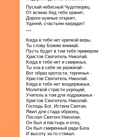
Пускай небесный Чудотворец
От всяких бед тебя хранит,
Дороги нужные откроет,
Удачей, счастьем наградит!
***
Когда в тебе нет крепкой веры,
Ты слову Божию внимай,
Пусть будет в том тебе примером
Христов Святитель Николай.
Когда в тебе нет и смиренья,
Ты зла в себе не разжигай -
Вот образ кротости, терпенья -
Христов Святитель Николай.
Когда в тебе нет воздержанья,
Молитвой страсти укрощай,
Учитель в том для подражанья -
Христов Святитель Николай.
Господь Бог, Истина Святая,
Явил для стада образец,
Послал Святого Николая,
Он был и пастырь и отец.
Он был смиренный ради Бога
И высоту за то стяжал.