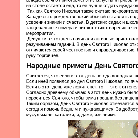
на столе остается еда, то ее лучше отдать нуждаю
Так как Святого Николая также считаю покровителем
Западе есть рождественский обычай оставлять пода
усвоении знаний и счастья. В детских садах и шко
танцевальные номера и читают стихотворения в чес
мероприятия.
Девушки в этот день начинали активные приготовл
разучиванием гаданий. В день Святого Николая отк
отличаются своей честностью и справедливостью. 
руку торговцев.
Народные приметы День Святог
Считается, что если в этот день погода холодная, н
Если иней появился до дня Святого Николая, то ячм
Если в этот день уже лежит снег, то — это к оттепе
Согласно древнему обычаю в этот день нужно было 
пороситься Святого, чтобы зима прошла без лишен
Таким образом, День Святого Николая отмечается в
сегодня помочь бедным и нуждающимся. За доброту 
мусульмане, католики, и, даже, язычники.