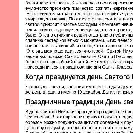
благотворительность. Как говорят о нем современ
ему жестко пресекать язычество, сжигать жертвенн
Есть свидетельства о том, что он мог творить чуде
умирающего моряка. Поэтому его еще считают покр
святой приносит счастье молодым и помогает невин
решил помочь одному человеку выдать его троих до
было. Отец в отчаянии решил отдать их в публичны
спальню сестер кошельки с монетами. Этих денег хв
они попали в сушившийся носок, что спасло монеты 
Отсюда можно догадаться, что герой - Святой Никол
несколько похоже. Сами сравните, Святой Николай 
более это европейский святой. Не смотря на это хр
присоединиться к празднованию дня Санты Клауса!
Когда празднуется день Святого
Как вы уже поняли, вне зависимости от года и друг
же день в года, а именно 19 декабря. Дата эта неизм
Праздничные традиции День свя
В день Святого Николая проходят праздничные бо
песнопения. В этот праздник принято покупать одну
образом можно получить защиту от болезней и дру
церковную службу, чтобы попросить святого о зам
Блюда обычно приготовлены из капусты и грибов. 