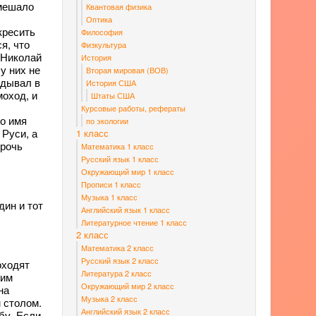
 мешало
Квантовая физика
Оптика
кресить
Философия
я, что
Физкультура
 Николай
История
у них не
Вторая мировая (ВОВ)
идывал в
История США
моход, и
Штаты США
Курсовые работы, рефераты
го имя
по экологии
 Руси, а
1 класс
прочь
Математика 1 класс
Русский язык 1 класс
Окружающий мир 1 класс
Прописи 1 класс
Музыка 1 класс
дин и тот
Английский язык 1 класс
Литературное чтение 1 класс
2 класс
Математика 2 класс
Русский язык 2 класс
оходят
Литература 2 класс
ким
Окружающий мир 2 класс
на
Музыка 2 класс
 столом.
Английский язык 2 класс
бу. Если