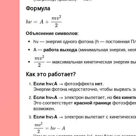
Формула
h
ν
=
A
+
m
v
2
2
2
m
v
=
+
h
ν
A
2
Объяснение символов
:
hν — энергия одного фотона (h — постоянная Пл
A —
работа выхода
(минимальная энергия, нео
m
v
2
2
2
m
v
— максимальная кинетическая энергия выл
2
Как это работает?
Если hν<A
→ фотоэффекта
нет
.
Энергии фотона недостаточно, чтобы вырвать эл
Если hν=A
→ электрон вылетает, но
без кинет
Это соответствует
красной границе
фотоэффек
возможен.
Если hν>A
→ электрон вылетает с кинетической
m
v
2
2
=
h
ν
−
A
2
m
v
=
−
h
ν
A
2
ν
Чем выше частота света (
), тем больше скорос