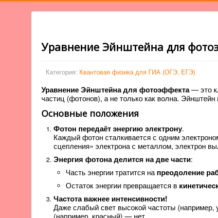
Уравнение Эйнштейна для фотоэ
Категория:
Квантовая физика для ГИА (ОГЭ, ЕГЭ)
Уравнение Эйнштейна для фотоэффекта
— это к
частиц (фотонов), а не только как волна. Эйнштей
Основные положения
Фотон передаёт энергию электрону
.
Каждый фотон сталкивается с одним электроном
сцепления» электрона с металлом, электрон вы
Энергия фотона делится на две части
:
Часть энергии тратится на
преодоление ра
Остаток энергии превращается в
кинетичес
Частота важнее интенсивности!
Даже слабый свет высокой частоты (например, 
(например, красный) — нет.