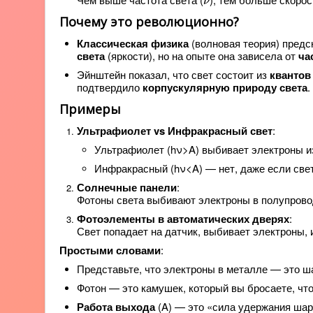
ν
Почему это революционно?
Классическая физика
(волновая теория) предс
света
(яркости), но на опыте она зависела от
ча
Эйнштейн показал, что свет состоит из
квантов
подтвердило
корпускулярную природу света
.
Примеры
Ультрафиолет vs Инфракрасный свет
:
Ультрафиолет (hν>A) выбивает электроны и
Инфракрасный (hν<A) — нет, даже если све
Солнечные панели
:
Фотоны света выбивают электроны в полупровод
Фотоэлементы в автоматических дверях
:
Свет попадает на датчик, выбивает электроны, 
Простыми словами
:
Представьте, что электроны в металле — это ш
Фотон — это камушек, который вы бросаете, чт
Работа выхода
(A) — это «сила удержания шари