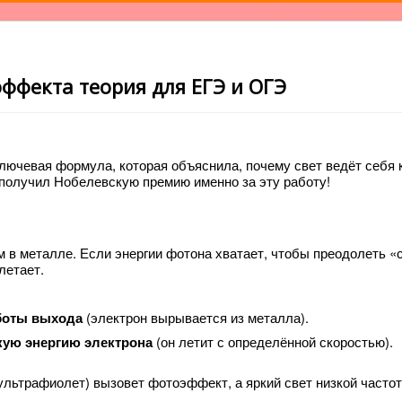
ффекта теория для ЕГЭ и ОГЭ
лючевая формула, которая объяснила, почему свет ведёт себя к
н получил Нобелевскую премию именно за эту работу!
 в металле. Если энергии фотона хватает, чтобы преодолеть «
летает.
боты выхода
(электрон вырывается из металла).
кую энергию электрона
(он летит с определённой скоростью).
ультрафиолет) вызовет фотоэффект, а яркий свет низкой часто