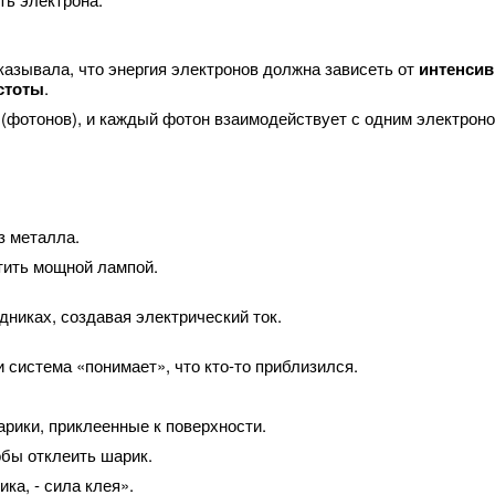
казывала, что энергия электронов должна зависеть от
интенсив
стоты
.
(фотонов), и каждый фотон взаимодействует с одним электроно
з металла.
тить мощной лампой.
никах, создавая электрический ток.
и система «понимает», что кто-то приблизился.
арики, приклеенные к поверхности.
обы отклеить шарик.
ка, - сила клея».