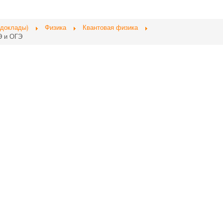
 доклады)
Физика
Квантовая физика
Э и ОГЭ