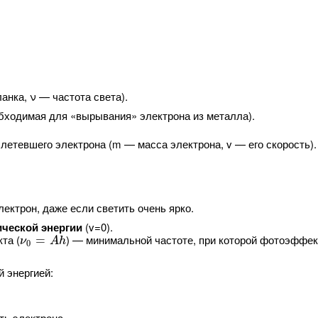
анка, ν — частота света).
бходимая для «вырывания» электрона из металла).
етевшего электрона (m — масса электрона, v — его скорость).
ектрон, даже если светить очень ярко.
ической энергии
(v=0).
ν
0
=
A
h
та (
) — минимальной частоте, при которой фотоэффе
=
ν
A
h
0
 энергией:
ть электрона.