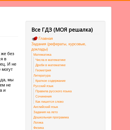
Все ГДЗ (МОЯ решалка)
Главная
Задания (рефераты, курсовые,
доклады)
 же без
Математика
ся в
Числа в математике
ец. И не
Дроби в математике
е могут
Геометрия
Литература
уда, мы
Краткое содержание
ием не
Русский язык
а и
Правила русского языка
Сочинения
Как пишется слово
Английский язык
Задания на лето
Дошкольная программа
Логика
Физика