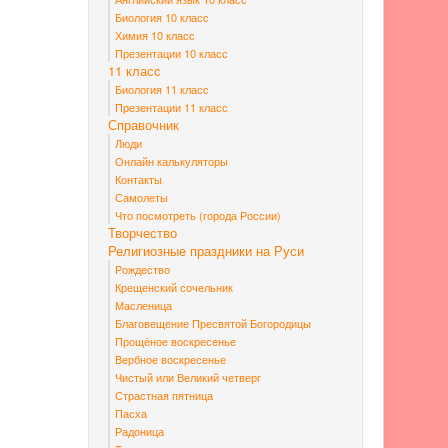
Биология 10 класс
Химия 10 класс
Презентации 10 класс
11 класс
Биология 11 класс
Презентации 11 класс
Справочник
Люди
Онлайн калькуляторы
Контакты
Самолеты
Что посмотреть (города России)
Творчество
Религиозные праздники на Руси
Рождество
Крещенский сочельник
Масленица
Благовещение Пресвятой Богородицы
Прощёное воскресенье
Вербное воскресенье
Чистый или Великий четверг
Страстная пятница
Пасха
Радоница