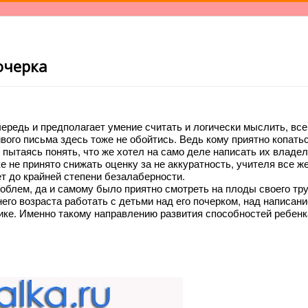
очерка
ередь и предполагает умение считать и логически мыслить, все
вого письма здесь тоже не обойтись. Ведь кому приятно копать
 пытаясь понять, что же хотел на само деле написать их владел
ке не принято снижать оценку за не аккуратность, учителя все ж
ет до крайней степени безалаберности.
облем, да и самому было приятно смотреть на плоды своего тр
его возраста работать с детьми над его почерком, над написан
тике. Именно такому направлению развития способностей ребенк