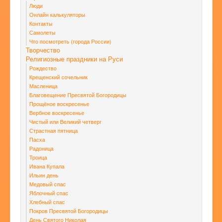
Люди
Онлайн калькуляторы
Контакты
Самолеты
Что посмотреть (города России)
Творчество
Религиозные праздники на Руси
Рождество
Крещенский сочельник
Масленица
Благовещение Пресвятой Богородицы
Прощёное воскресенье
Вербное воскресенье
Чистый или Великий четверг
Страстная пятница
Пасха
Радоница
Троица
Ивана Купала
Ильин день
Медовый спас
Яблочный спас
Хлебный спас
Покров Пресвятой Богородицы
День Святого Николая