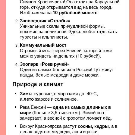
Символ Красноярска! Она стоит на Караульной
горе, откуда открывается вид на весь город.
Изображена на
10-рублёвой монете
.
Заповедник «Столбы»
Уникальные скалы причудливой формы,
похожие на великанов. Здесь любят отдыхать
туристы и альпинисты.
Коммунальный мост
Огромный мост через Енисей, который тоже
можно увидеть на деньгах (10 рублей).
Зоопарк «Роев ручей»
Один из самых больших в России! Тут живут
панды, белые медведи и даже моржи.
Природа и климат
Зимы
суровые, с морозами до -40°C,
а
лето
жаркое и солнечное.
Река Енисей —
одна из самых длинных в
мире
(больше 3,5 тысяч км!). Зимой она
замерзает, а весной с грохотом ломает лёд.
Вокруг Красноярска растут
сосны, кедры
, а в
лесах водятся медведи, лоси и рыси.