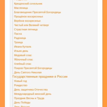
Крещенский сочельник
Масленица
Благовещение Пресвятой Богородицы
Прощёное воскресенье
Вербное воскресенье
Чистый или Великий четверг
Страстная пятница
Пасха
Радоница
Троица
Ивана Купала
Ильин день
Медовый спас
Яблочный спас
Хлебный спас
Покров Пресвятой Богородицы
День Святого Николая
Государственные праздники в России
Новый год
Рождество
День защитника Отечества
Международный женский день
Праздник Весны и Труда
День Победы
День России