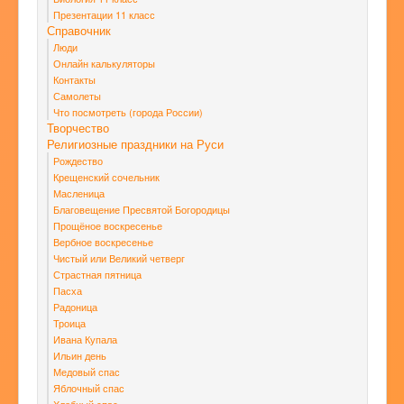
Презентации 11 класс
Справочник
Люди
Онлайн калькуляторы
Контакты
Самолеты
Что посмотреть (города России)
Творчество
Религиозные праздники на Руси
Рождество
Крещенский сочельник
Масленица
Благовещение Пресвятой Богородицы
Прощёное воскресенье
Вербное воскресенье
Чистый или Великий четверг
Страстная пятница
Пасха
Радоница
Троица
Ивана Купала
Ильин день
Медовый спас
Яблочный спас