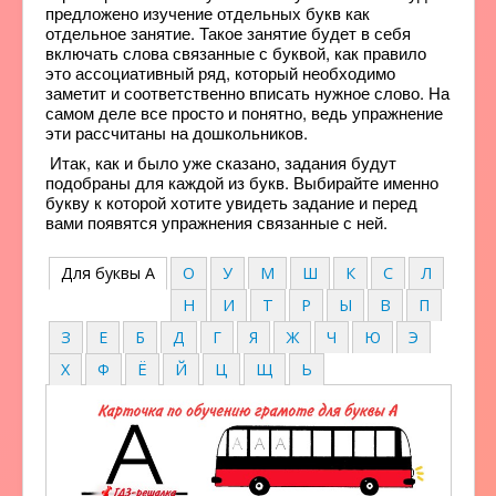
предложено изучение отдельных букв как
отдельное занятие. Такое занятие будет в себя
включать слова связанные с буквой, как правило
это ассоциативный ряд, который необходимо
заметит и соответственно вписать нужное слово. На
самом деле все просто и понятно, ведь упражнение
эти рассчитаны на дошкольников.
Итак, как и было уже сказано, задания будут
подобраны для каждой из букв. Выбирайте именно
букву к которой хотите увидеть задание и перед
вами появятся упражнения связанные с ней.
Для буквы А
О
У
М
Ш
К
С
Л
Н
И
Т
Р
Ы
В
П
З
Е
Б
Д
Г
Я
Ж
Ч
Ю
Э
Х
Ф
Ё
Й
Ц
Щ
Ь