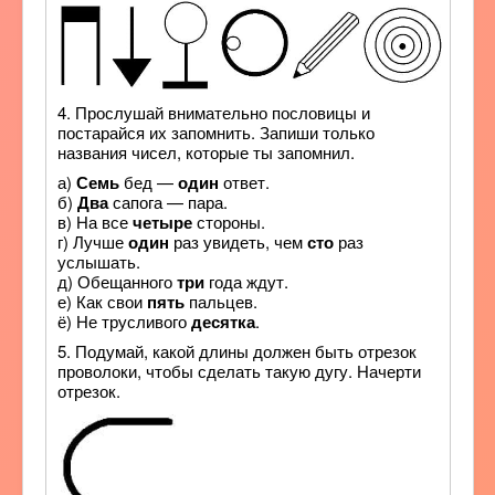
4. Прослушай внимательно пословицы и
постарайся их запомнить. Запиши только
названия чисел, которые ты запомнил.
а)
Семь
бед —
один
ответ.
б)
Два
сапога — пара.
в) На все
четыре
стороны.
г) Лучше
один
раз увидеть, чем
сто
раз
услышать.
д) Обещанного
три
года ждут.
е) Как свои
пять
пальцев.
ё) Не трусливого
десятка
.
5. Подумай, какой длины должен быть отрезок
проволоки, чтобы сделать такую дугу. Начерти
отрезок.