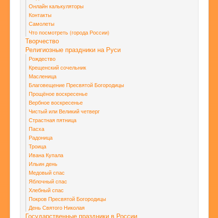
Онлайн калькуляторы
Контакты
Самолеты
Что посмотреть (города России)
Творчество
Религиозные праздники на Руси
Рождество
Крещенский сочельник
Масленица
Благовещение Пресвятой Богородицы
Прощёное воскресенье
Вербное воскресенье
Чистый или Великий четверг
Страстная пятница
Пасха
Радоница
Троица
Ивана Купала
Ильин день
Медовый спас
Яблочный спас
Хлебный спас
Покров Пресвятой Богородицы
День Святого Николая
Государственные праздники в России