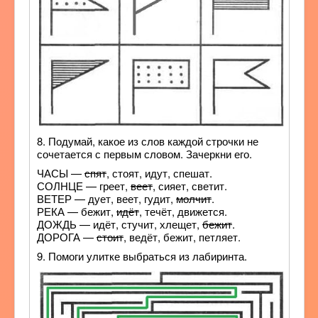
8. Подумай, какое из слов каждой строчки не
сочетается с первым словом. Зачеркни его.
ЧАСЫ —
спят
, стоят, идут, спешат.
СОЛНЦЕ — греет,
веет
, сияет, светит.
ВЕТЕР — дует, веет, гудит,
молчит
.
РЕКА — бежит,
идёт
, течёт, движется.
ДОЖДЬ — идёт, стучит, хлещет,
бежит
.
ДОРОГА —
стоит
, ведёт, бежит, петляет.
9. Помоги улитке выбраться из лабиринта.