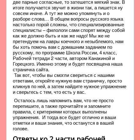
две парные согласные, то затешется мягкий знак. В
итоге получается звучит в жизни так, а пишется ну
совсем иначе. А тут же можно упомянуть и о
разборе слова… В общем вопросы русского языка
настолько порой сложны, что специализированные
специалисты – филологи сами спорят между собой
как же должно быть и как же надо! Мы же не
претендуем на лавры коечного и незыблемого, нам
бы хоть помочь вам с домашним заданием по
русскому, по программе Школа России, 4 класс,
Рабочей тетради 2 части, автором Канакиной и
Горецкого. Именно этому и будет посвящена наша
страничка сайта.
Так вот, чтобы вы смогли свериться с нашими
ответами, откройте нужную вам страничку, просто
кликнув по ней, а затем найдите нужное упражнение
и сверьтесь с тем, что есть у вас.
Осталось лишь напомнить вам, что не просто
перепишите, а также прочитайте и запомните
правила, с критериями которых выполнены
упражнения. И тогда все будет отлично и ваши
отметки и ваши знания, что останутся в вашей
голове.
Ответы ко 2 части рабочей