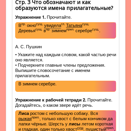
Стр. 3 Что обозначают и как
образуются имена прилагательные?
Упражнение 1.
Прочитайте.
пр.
сущ.
гл.
сущ.
В
окно
увидела
Татьяна
сущ.
пр.
прил.
сущ.
Деревья
в
зимнем
серебре
.
А. С. Пушкин
• Укажите над каждым словом, какой частью речи
оно является.
• Подчеркните главные члены предложения.
Выпишите словосочетание с именем
прилагательным.
В зимнем серебре.
Упражнение к рабочей тетради 2.
Прочитайте.
Догадайтесь, о каком звере идёт речь.
Лиса
ростом с небольшую собаку. Вся
прил.
рыжая
, только хвост с белым кончиком да
лапки чёрные. Шерсть у
лисы
летом короткая
сущ
прил.
и гладкая, один только
хвост
. пушистый
.