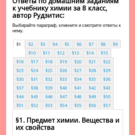
Ответы по домашним заданиям
к учебнику химии за 8 класс,
автор Рудзитис:
Выбирайте параграф, кликните и смотрите ответы к
нему.
§1
§2
§3
§4
§5
§6
§7
§8
§9
§10
§11
§12
§13
§14
§15
§16
§17
§18
§19
§20
§21
§22
§23
§24
§25
§26
§27
§28
§29
§30
§31
§32
§33
§34
§35
§36
§37
§38
§39
§40
§41
§42
§43
§44
§45
§46
§47
§48
§49
§50
§51
§52
§53
§54
§55
§56
§57
§1. Предмет химии. Вещества и
их свойства