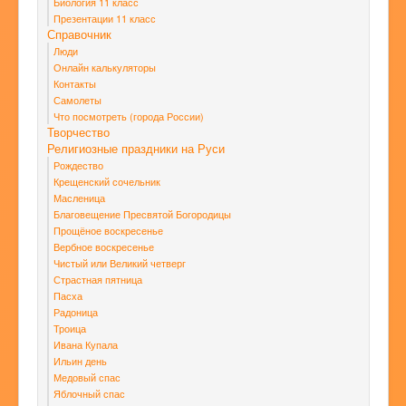
Биология 11 класс
Презентации 11 класс
Справочник
Люди
Онлайн калькуляторы
Контакты
Самолеты
Что посмотреть (города России)
Творчество
Религиозные праздники на Руси
Рождество
Крещенский сочельник
Масленица
Благовещение Пресвятой Богородицы
Прощёное воскресенье
Вербное воскресенье
Чистый или Великий четверг
Страстная пятница
Пасха
Радоница
Троица
Ивана Купала
Ильин день
Медовый спас
Яблочный спас