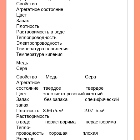
Свойство
Агрегатное состояние
Цвет
Запах
Плотность
Растворимость в воде
Теплопроводность
Электропроводность
Температура плавления
Температура кипения
Медь
Сера
Свойство Медь Сера
Агрегатное
состояние твердое твердое
Цвет золотисто-розовый желтый
Запах без запаха специфический
запах
Плотность 8.96 г/см³ 2.07 г/см³
Растворимость
в воде нерастворима нерастворима
Тепло-
проводность хорошая плохая
Электро-