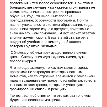
протекания и тем более особенностей. При этом в
большинстве случаев нам кажется стоит винить не
самих школьников, а построение процесса
обучения, будь то школьные пособия,
преподавание, особенности программы. Но что
насчет уникальности системы образования, когда
школьники годами изучаю предмет, при этом не
знаю ничего, - мы помолчим... А вот насчет ответов
вполне можем помочь. Ведь в этой статье речь
пойдет об учебнике по химии для 8 класса
авторов Рудзитис, Фельдман.
Обложка учебника преимущественно в синем
цвете. Сверху вниз идет надпись химия, чуть
правее цифра 8...
Что по содержимому, то как нам кажется здесь
программа не затронула некоторых важным
моментов, как то, строение элементов с описанием
ядра и вращения электронов по их орбитам, то есть
тех самых электронов, которые и участвуют в
формировании связей, в реакциях...
Так вот, если об ответах, то это как раз то, о чем
будет наш основной материал.