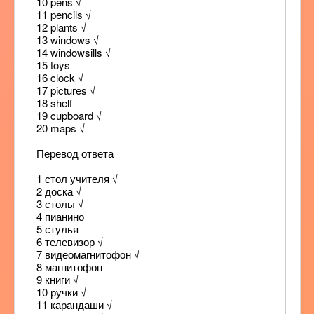
10 pens √
11 pencils √
12 plants √
13 windows √
14 windowsills √
15 toys
16 clock √
17 pictures √
18 shelf
19 cupboard √
20 maps √
Перевод ответа
1 стол учителя √
2 доска √
3 столы √
4 пианино
5 стулья
6 телевизор √
7 видеомагнитофон √
8 магнитофон
9 книги √
10 ручки √
11 карандаши √