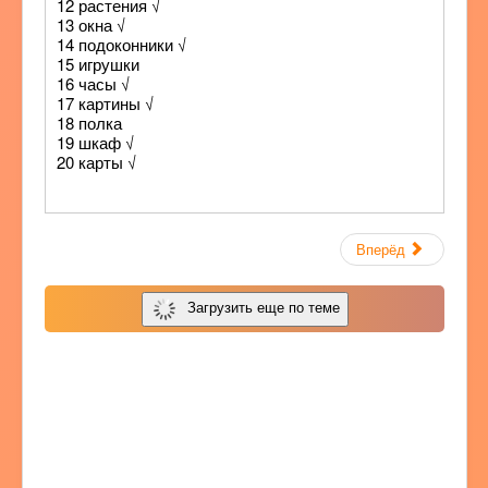
12 растения √
13 окна √
14 подоконники √
15 игрушки
16 часы √
17 картины √
18 полка
19 шкаф √
20 карты √
Вперёд
Загрузить еще по теме