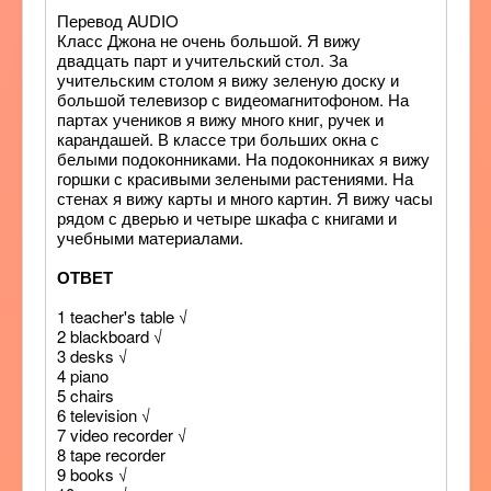
Перевод AUDIO
Класс Джона не очень большой. Я вижу
двадцать парт и учительский стол. За
учительским столом я вижу зеленую доску и
большой телевизор с видеомагнитофоном. На
партах учеников я вижу много книг, ручек и
карандашей. В классе три больших окна с
белыми подоконниками. На подоконниках я вижу
горшки с красивыми зелеными растениями. На
стенах я вижу карты и много картин. Я вижу часы
рядом с дверью и четыре шкафа с книгами и
учебными материалами.
ОТВЕТ
1 teacher's table √
2 blackboard √
3 desks √
4 piano
5 chairs
6 television √
7 video recorder √
8 tape recorder
9 books √