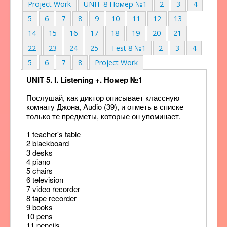
Project Work
UNIT 8 Номер №1
2
3
4
5
6
7
8
9
10
11
12
13
14
15
16
17
18
19
20
21
22
23
24
25
Test 8 №1
2
3
4
5
6
7
8
Project Work
UNIT 5. I. Listening +. Номер №1
Послушай, как диктор описывает классную
комнату Джона, Audio (39), и отметь в списке
только те предметы, которые он упоминает.
1 teacher's table
2 blackboard
3 desks
4 piano
5 chairs
6 television
7 video recorder
8 tape recorder
9 books
10 pens
11 pencils