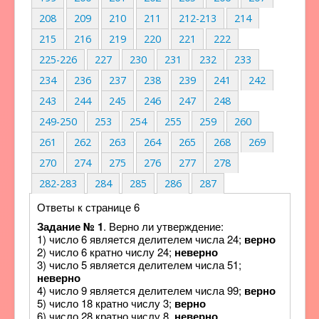
208
209
210
211
212-213
214
215
216
219
220
221
222
225-226
227
230
231
232
233
234
236
237
238
239
241
242
243
244
245
246
247
248
249-250
253
254
255
259
260
261
262
263
264
265
268
269
270
274
275
276
277
278
282-283
284
285
286
287
Ответы к странице 6
Задание № 1
. Верно ли утверждение:
1) число 6 является делителем числа 24;
верно
2) число 6 кратно числу 24;
неверно
3) число 5 является делителем числа 51;
неверно
4) число 9 является делителем числа 99;
верно
5) число 18 кратно числу 3;
верно
6) число 28 кратно числу 8.
неверно