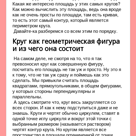
Какая же интересно площадь у этих самых кругов?
Как можно вычислить эту площадь, ведь она вроде
как не очень просты по площади, там есть кривая,
то есть этот самый контур, который является
периметром круга.
Давайте-ка разберемся со всем этим по порядку.
Круг как геометрическая фигура
и из чего она состоит
На самом деле, не смотря на то, что я так
превозносил круг как совершенную фигуру,
посчитать его площадь не так уж и просто. Ну это я
к тому, что не так уж сразу и поймешь как это
сделать. Мы привыкли считать площадь
квадратами, прямоугольниками, в общем фигурами,
у которых стороны перпендикулярны и
параллельны.
А здесь смотрите что, круг весь закругляется со
всех сторон. И как к нему подступиться даже и не
знаешь. Круги и чертят обычно циркулем, ставят в
одной точке иглу циркуля и вокруг этой точки с
выбранным размером (называется раствором)
чертят контур круга. Но кругом является все
пространство в площади ограниченной от точки