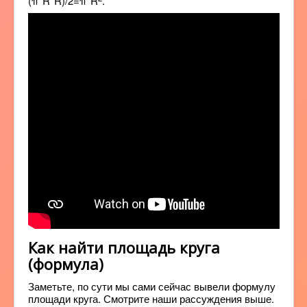
(π*R*R)/2=π*R
.
Как найти площадь круга
(формула)
Заметьте, по сути мы сами сейчас вывели формулу
площади круга. Смотрите наши рассуждения выше.